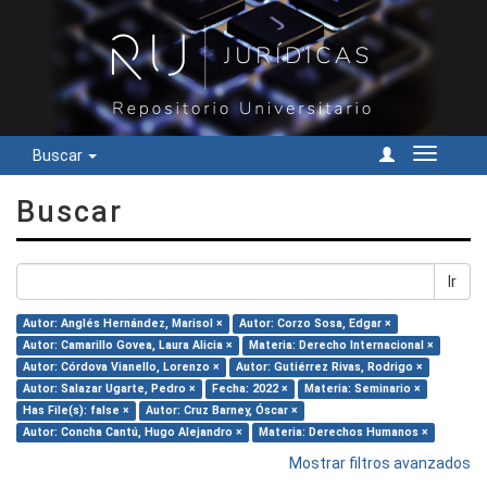
Buscar
Cambiar
navegac
Buscar
Ir
Autor: Anglés Hernández, Marisol ×
Autor: Corzo Sosa, Edgar ×
Autor: Camarillo Govea, Laura Alicia ×
Materia: Derecho Internacional ×
Autor: Córdova Vianello, Lorenzo ×
Autor: Gutiérrez Rivas, Rodrigo ×
Autor: Salazar Ugarte, Pedro ×
Fecha: 2022 ×
Materia: Seminario ×
Has File(s): false ×
Autor: Cruz Barney, Óscar ×
Autor: Concha Cantú, Hugo Alejandro ×
Materia: Derechos Humanos ×
Mostrar filtros avanzados