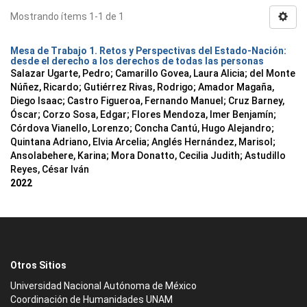
Mostrando ítems 1-1 de 1
Mesa de Trabajo 1. Retos y Perspectivas del Estado-Nación:
desde el derecho a los derechos de todas las personas
Salazar Ugarte, Pedro
;
Camarillo Govea, Laura Alicia
;
del Monte
Núñez, Ricardo
;
Gutiérrez Rivas, Rodrigo
;
Amador Magaña,
Diego Isaac
;
Castro Figueroa, Fernando Manuel
;
Cruz Barney,
Óscar
;
Corzo Sosa, Edgar
;
Flores Mendoza, Imer Benjamín
;
Córdova Vianello, Lorenzo
;
Concha Cantú, Hugo Alejandro
;
Quintana Adriano, Elvia Arcelia
;
Anglés Hernández, Marisol
;
Ansolabehere, Karina
;
Mora Donatto, Cecilia Judith
;
Astudillo
Reyes, César Iván
2022
Otros Sitios
Universidad Nacional Autónoma de México
Coordinación de Humanidades UNAM