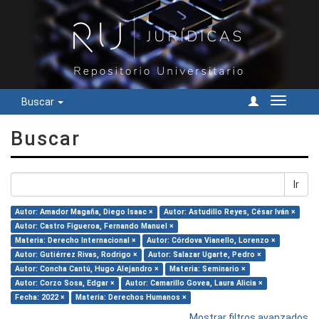
Buscar
Cambiar
navegac
Buscar
Ir
Autor: Amador Magaña, Diego Isaac ×
Autor: Astudillo Reyes, César Iván ×
Autor: Castro Figueroa, Fernando Manuel ×
Materia: Derecho Internacional ×
Autor: Córdova Vianello, Lorenzo ×
Autor: Gutiérrez Rivas, Rodrigo ×
Autor: Salazar Ugarte, Pedro ×
Autor: Concha Cantú, Hugo Alejandro ×
Materia: Seminario ×
Autor: Corzo Sosa, Edgar ×
Autor: Camarillo Govea, Laura Alicia ×
Fecha: 2022 ×
Materia: Derechos Humanos ×
Mostrar filtros avanzados