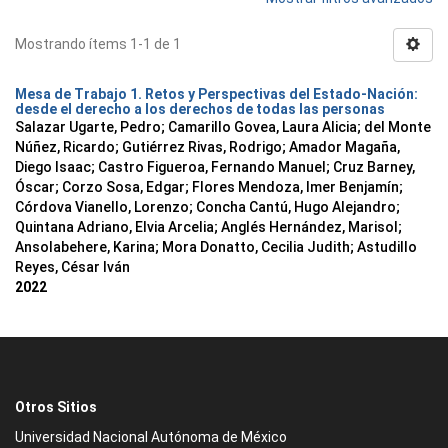
Mostrando ítems 1-1 de 1
Mesa de Trabajo 1. Retos y Perspectivas del Estado-Nación:
desde el derecho a los derechos de todas las personas
Salazar Ugarte, Pedro
;
Camarillo Govea, Laura Alicia
;
del Monte
Núñez, Ricardo
;
Gutiérrez Rivas, Rodrigo
;
Amador Magaña,
Diego Isaac
;
Castro Figueroa, Fernando Manuel
;
Cruz Barney,
Óscar
;
Corzo Sosa, Edgar
;
Flores Mendoza, Imer Benjamín
;
Córdova Vianello, Lorenzo
;
Concha Cantú, Hugo Alejandro
;
Quintana Adriano, Elvia Arcelia
;
Anglés Hernández, Marisol
;
Ansolabehere, Karina
;
Mora Donatto, Cecilia Judith
;
Astudillo
Reyes, César Iván
2022
Otros Sitios
Universidad Nacional Autónoma de México