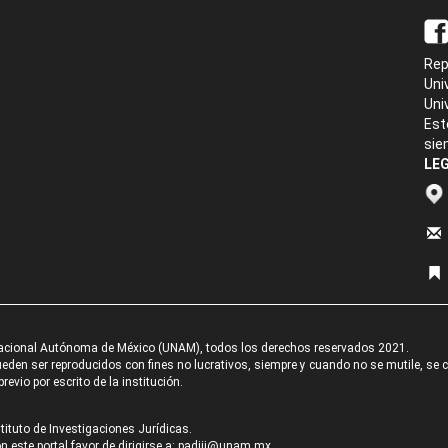
Rep
Uni
Uni
Est
sie
LEG
acional Autónoma de México (UNAM), todos los derechos reservados 2021.
den ser reproducidos con fines no lucrativos, siempre y cuando no se mutile, se cit
revio por escrito de la institución.
tituto de Investigaciones Jurídicas.
 este portal favor de dirigirse a:
padiij@unam.mx