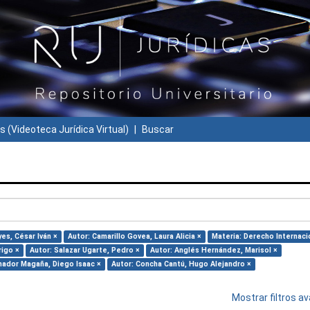
s (Videoteca Jurídica Virtual)
Buscar
yes, César Iván ×
Autor: Camarillo Govea, Laura Alicia ×
Materia: Derecho Internaci
rigo ×
Autor: Salazar Ugarte, Pedro ×
Autor: Anglés Hernández, Marisol ×
mador Magaña, Diego Isaac ×
Autor: Concha Cantú, Hugo Alejandro ×
Mostrar filtros 