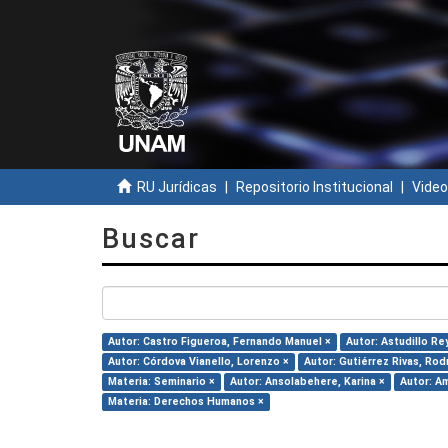
RU Jurídicas
Repositorio Institucional
Video
Buscar
Autor: Castro Figueroa, Fernando Manuel ×
Autor: Astudillo Re
Autor: Córdova Vianello, Lorenzo ×
Autor: Gutiérrez Rivas, Rod
Materia: Seminario ×
Autor: Ansolabehere, Karina ×
Autor: A
Materia: Derechos Humanos ×