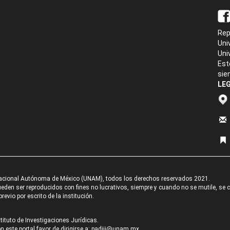
Rep
Uni
Uni
Est
sie
LEG
acional Autónoma de México (UNAM), todos los derechos reservados 2021.
den ser reproducidos con fines no lucrativos, siempre y cuando no se mutile, se cit
revio por escrito de la institución.
tituto de Investigaciones Jurídicas.
 este portal favor de dirigirse a:
padiij@unam.mx