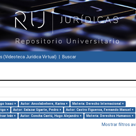
s (Videoteca Jurídica Virtual)
Buscar
go Isaac ×
Autor: Ansolabehere, Karina ×
Materia: Derecho Internacional ×
rigo ×
Autor: Salazar Ugarte, Pedro ×
Autor: Castro Figueroa, Fernando Manuel ×
ésar Iván ×
Autor: Concha Cantú, Hugo Alejandro ×
Materia: Derechos Humanos ×
Mostrar filtros 