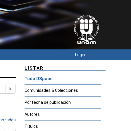
Login
LISTAR
Todo DSpace
Ir
Comunidades & Colecciones
Por fecha de publicación
Autores
avanzados
Títulos