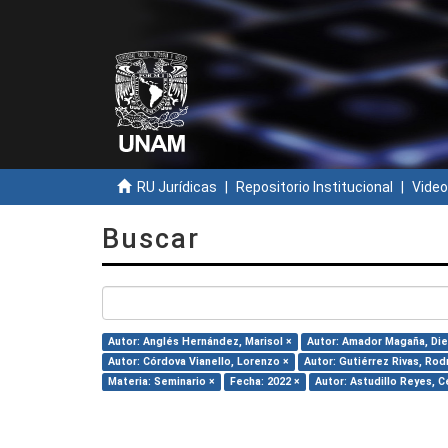
RU Jurídicas
Repositorio Institucional
Video
Buscar
Autor: Anglés Hernández, Marisol ×
Autor: Amador Magaña, Die
Autor: Córdova Vianello, Lorenzo ×
Autor: Gutiérrez Rivas, Rod
Materia: Seminario ×
Fecha: 2022 ×
Autor: Astudillo Reyes, C