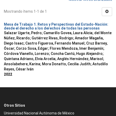
Mostrando ítems 1-1 de 1
Mesa de Trabajo 1. Retos y Perspectivas del Estado-Nación:
desde el derecho a los derechos de todas las personas
Salazar Ugarte, Pedro
;
Camarillo Govea, Laura Alicia
;
del Monte
Núñez, Ricardo
;
Gutiérrez Rivas, Rodrigo
;
Amador Magaña,
Diego Isaac
;
Castro Figueroa, Fernando Manuel
;
Cruz Barney,
Óscar
;
Corzo Sosa, Edgar
;
Flores Mendoza, Imer Benjamín
;
Córdova Vianello, Lorenzo
;
Concha Cantú, Hugo Alejandro
;
Quintana Adriano, Elvia Arcelia
;
Anglés Hernández, Marisol
;
Ansolabehere, Karina
;
Mora Donatto, Cecilia Judith
;
Astudillo
Reyes, César Iván
2022
Otros Sitios
Universidad Nacional Autónoma de México