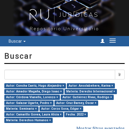
Buscar
Cambiar
navegac
Buscar
Ir
Autor: Concha Cantú, Hugo Alejandro ×
Autor: Ansolabehere, Karina ×
Autor: Amador Magaña, Diego Isaac ×
Materia: Derecho Internacional ×
Autor: Córdova Vianello, Lorenzo ×
Autor: Gutiérrez Rivas, Rodrigo ×
Autor: Salazar Ugarte, Pedro ×
Autor: Cruz Barney, Óscar ×
Materia: Seminario ×
Autor: Corzo Sosa, Edgar ×
Autor: Camarillo Govea, Laura Alicia ×
Fecha: 2022 ×
Materia: Derechos Humanos ×
Mostrar filtros avanzados