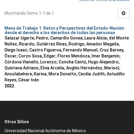
Mostrando ítems 1-1 de 1
Mesa de Trabajo 1. Retos y Perspectivas del Estado-Nación:
desde el derecho a los derechos de todas las personas
Salazar Ugarte, Pedro
;
Camarillo Govea, Laura Alicia
;
del Monte
Núñez, Ricardo
;
Gutiérrez Rivas, Rodrigo
;
Amador Magaña,
Diego Isaac
;
Castro Figueroa, Fernando Manuel
;
Cruz Barney,
Óscar
;
Corzo Sosa, Edgar
;
Flores Mendoza, Imer Benjamín
;
Córdova Vianello, Lorenzo
;
Concha Cantú, Hugo Alejandro
;
Quintana Adriano, Elvia Arcelia
;
Anglés Hernández, Marisol
;
Ansolabehere, Karina
;
Mora Donatto, Cecilia Judith
;
Astudillo
Reyes, César Iván
2022
Otros Sitios
Universidad Nacional Autónoma de México