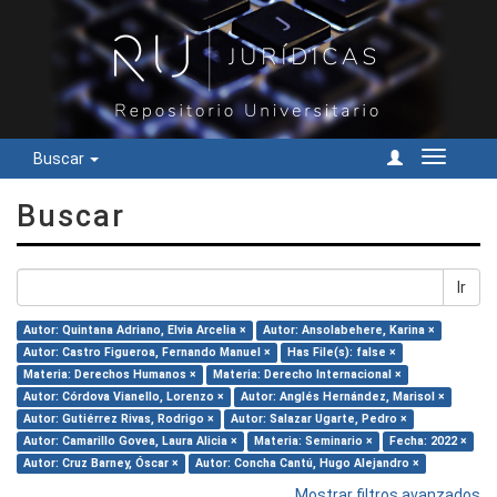
Buscar
Cambiar
navegac
Buscar
Ir
Autor: Quintana Adriano, Elvia Arcelia ×
Autor: Ansolabehere, Karina ×
Autor: Castro Figueroa, Fernando Manuel ×
Has File(s): false ×
Materia: Derechos Humanos ×
Materia: Derecho Internacional ×
Autor: Córdova Vianello, Lorenzo ×
Autor: Anglés Hernández, Marisol ×
Autor: Gutiérrez Rivas, Rodrigo ×
Autor: Salazar Ugarte, Pedro ×
Autor: Camarillo Govea, Laura Alicia ×
Materia: Seminario ×
Fecha: 2022 ×
Autor: Cruz Barney, Óscar ×
Autor: Concha Cantú, Hugo Alejandro ×
Mostrar filtros avanzados