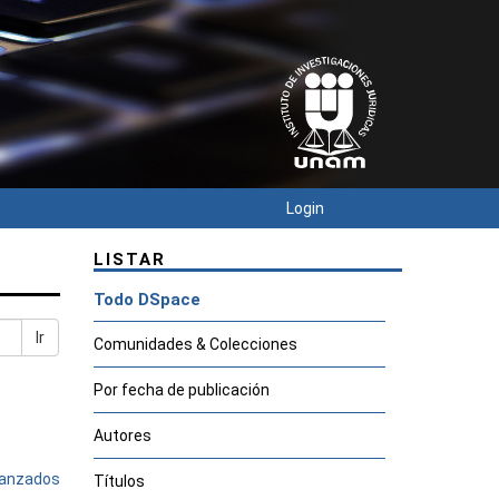
Login
LISTAR
Todo DSpace
Ir
Comunidades & Colecciones
Por fecha de publicación
Autores
avanzados
Títulos