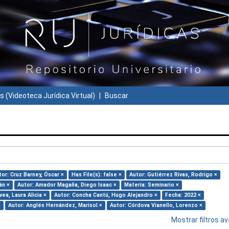
s (Videoteca Jurídica Virtual)
Buscar
tor: Cruz Barney, Óscar ×
Has File(s): false ×
Autor: Gutiérrez Rivas, Rodrigo ×
án ×
Autor: Amador Magaña, Diego Isaac ×
Materia: Seminario ×
ea, Laura Alicia ×
Autor: Concha Cantú, Hugo Alejandro ×
Fecha: 2022 ×
×
Autor: Anglés Hernández, Marisol ×
Autor: Córdova Vianello, Lorenzo ×
Mostrar filtros 