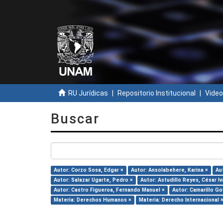
RU Jurídicas
Repositorio Institucional
Video
Buscar
Autor: Corzo Sosa, Edgar ×
Autor: Ansolabehere, Karina ×
Au
Autor: Salazar Ugarte, Pedro ×
Autor: Astudillo Reyes, César Iv
Autor: Castro Figueroa, Fernando Manuel ×
Autor: Camarillo Gov
Materia: Derechos Humanos ×
Materia: Derecho Internacional 