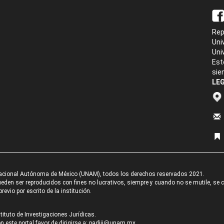
Rep
Uni
Uni
Est
sie
LEG
acional Autónoma de México (UNAM), todos los derechos reservados 2021.
den ser reproducidos con fines no lucrativos, siempre y cuando no se mutile, se cit
revio por escrito de la institución.
tituto de Investigaciones Jurídicas.
 este portal favor de dirigirse a:
padiij@unam.mx