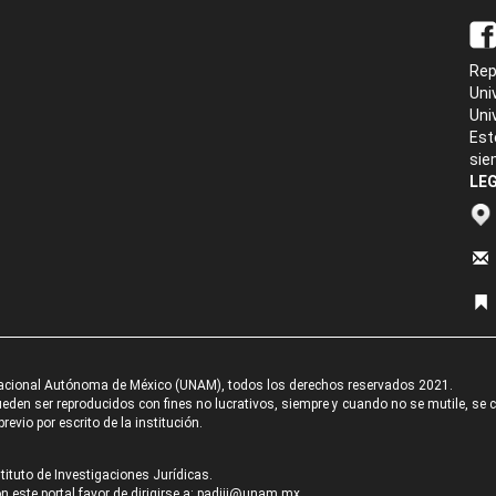
Rep
Uni
Uni
Est
sie
LEG
acional Autónoma de México (UNAM), todos los derechos reservados 2021.
den ser reproducidos con fines no lucrativos, siempre y cuando no se mutile, se cit
revio por escrito de la institución.
tituto de Investigaciones Jurídicas.
 este portal favor de dirigirse a:
padiij@unam.mx