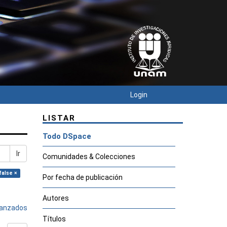
Login
LISTAR
Todo DSpace
Ir
Comunidades & Colecciones
false ×
Por fecha de publicación
Autores
avanzados
Títulos