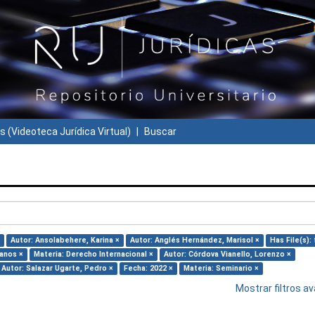
s (Videoteca Jurídica Virtual)
Buscar
Autor: Ansolabehere, Karina ×
Autor: Anglés Hernández, Marisol ×
Has File(s): 
anos ×
Materia: Derecho Internacional ×
Autor: Córdova Vianello, Lorenzo ×
Autor: Salazar Ugarte, Pedro ×
Fecha: 2022 ×
Materia: Seminario ×
Mostrar filtros 