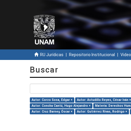
RU Jurídicas
Repositorio Institucional
Video
Buscar
Autor: Corzo Sosa, Edgar ×
Autor: Astudillo Reyes, César Iván ×
Autor: Concha Cantú, Hugo Alejandro ×
Materia: Derechos Hum
Autor: Cruz Barney, Óscar ×
Autor: Gutiérrez Rivas, Rodrigo ×