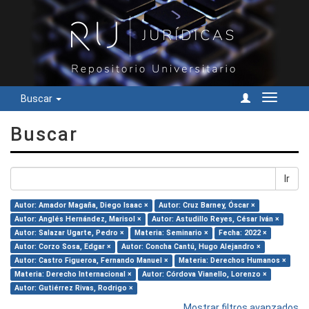
Buscar
Cambiar
navegac
Buscar
Ir
Autor: Amador Magaña, Diego Isaac ×
Autor: Cruz Barney, Óscar ×
Autor: Anglés Hernández, Marisol ×
Autor: Astudillo Reyes, César Iván ×
Autor: Salazar Ugarte, Pedro ×
Materia: Seminario ×
Fecha: 2022 ×
Autor: Corzo Sosa, Edgar ×
Autor: Concha Cantú, Hugo Alejandro ×
Autor: Castro Figueroa, Fernando Manuel ×
Materia: Derechos Humanos ×
Materia: Derecho Internacional ×
Autor: Córdova Vianello, Lorenzo ×
Autor: Gutiérrez Rivas, Rodrigo ×
Mostrar filtros avanzados