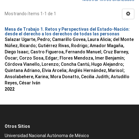
Mostrando ítems 1-1 de 1
Mesa de Trabajo 1. Retos y Perspectivas del Estado-Nación:
desde el derecho a los derechos de todas las personas
Salazar Ugarte, Pedro
;
Camarillo Govea, Laura Alicia
;
del Monte
Núñez, Ricardo
;
Gutiérrez Rivas, Rodrigo
;
Amador Magaña,
Diego Isaac
;
Castro Figueroa, Fernando Manuel
;
Cruz Barney,
Óscar
;
Corzo Sosa, Edgar
;
Flores Mendoza, Imer Benjamín
;
Córdova Vianello, Lorenzo
;
Concha Cantú, Hugo Alejandro
;
Quintana Adriano, Elvia Arcelia
;
Anglés Hernández, Marisol
;
Ansolabehere, Karina
;
Mora Donatto, Cecilia Judith
;
Astudillo
Reyes, César Iván
2022
Otros Sitios
Universidad Nacional Autónoma de México