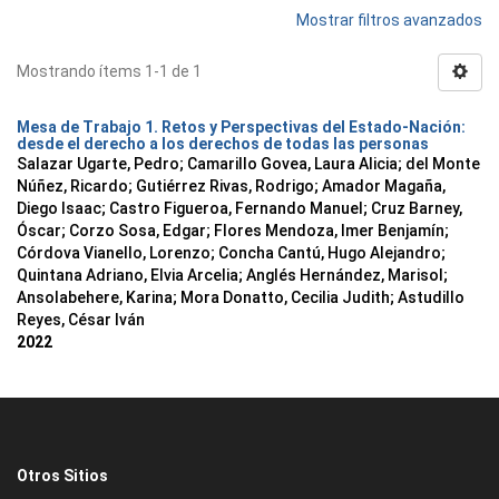
Mostrar filtros avanzados
Mostrando ítems 1-1 de 1
Mesa de Trabajo 1. Retos y Perspectivas del Estado-Nación:
desde el derecho a los derechos de todas las personas
Salazar Ugarte, Pedro
;
Camarillo Govea, Laura Alicia
;
del Monte
Núñez, Ricardo
;
Gutiérrez Rivas, Rodrigo
;
Amador Magaña,
Diego Isaac
;
Castro Figueroa, Fernando Manuel
;
Cruz Barney,
Óscar
;
Corzo Sosa, Edgar
;
Flores Mendoza, Imer Benjamín
;
Córdova Vianello, Lorenzo
;
Concha Cantú, Hugo Alejandro
;
Quintana Adriano, Elvia Arcelia
;
Anglés Hernández, Marisol
;
Ansolabehere, Karina
;
Mora Donatto, Cecilia Judith
;
Astudillo
Reyes, César Iván
2022
Otros Sitios