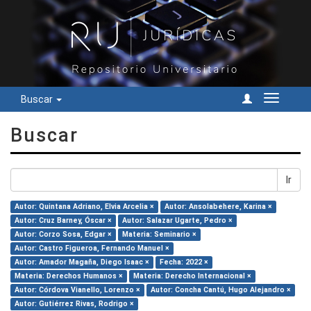
Buscar
Cambiar
navegac
Buscar
Ir
Autor: Quintana Adriano, Elvia Arcelia ×
Autor: Ansolabehere, Karina ×
Autor: Cruz Barney, Óscar ×
Autor: Salazar Ugarte, Pedro ×
Autor: Corzo Sosa, Edgar ×
Materia: Seminario ×
Autor: Castro Figueroa, Fernando Manuel ×
Autor: Amador Magaña, Diego Isaac ×
Fecha: 2022 ×
Materia: Derechos Humanos ×
Materia: Derecho Internacional ×
Autor: Córdova Vianello, Lorenzo ×
Autor: Concha Cantú, Hugo Alejandro ×
Autor: Gutiérrez Rivas, Rodrigo ×