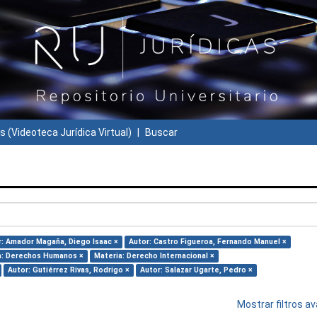
s (Videoteca Jurídica Virtual)
Buscar
r: Amador Magaña, Diego Isaac ×
Autor: Castro Figueroa, Fernando Manuel ×
a: Derechos Humanos ×
Materia: Derecho Internacional ×
Autor: Gutiérrez Rivas, Rodrigo ×
Autor: Salazar Ugarte, Pedro ×
Mostrar filtros 