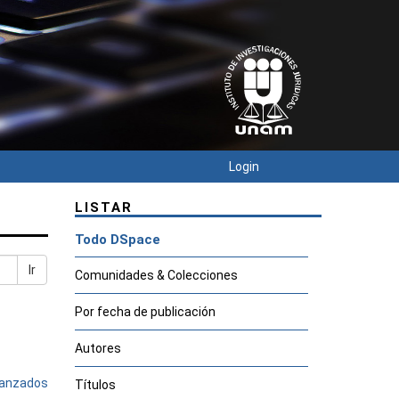
Login
LISTAR
Todo DSpace
Ir
Comunidades & Colecciones
Por fecha de publicación
Autores
avanzados
Títulos