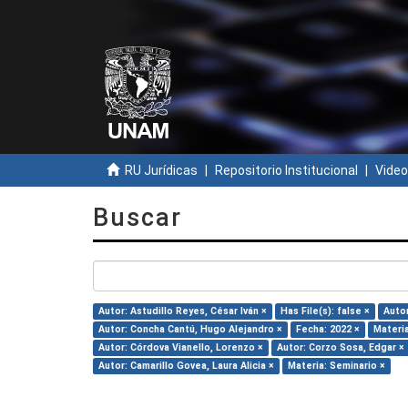
RU Jurídicas
Repositorio Institucional
Video
Buscar
Autor: Astudillo Reyes, César Iván ×
Has File(s): false ×
Auto
Autor: Concha Cantú, Hugo Alejandro ×
Fecha: 2022 ×
Materi
Autor: Córdova Vianello, Lorenzo ×
Autor: Corzo Sosa, Edgar ×
Autor: Camarillo Govea, Laura Alicia ×
Materia: Seminario ×