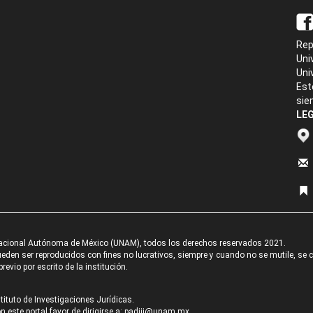
Rep
Uni
Uni
Est
sie
LEG
acional Autónoma de México (UNAM), todos los derechos reservados 2021.
den ser reproducidos con fines no lucrativos, siempre y cuando no se mutile, se cit
revio por escrito de la institución.
tituto de Investigaciones Jurídicas.
 este portal favor de dirigirse a:
padiij@unam.mx