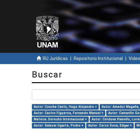
RU Jurídicas
Repositorio Institucional
Video
Buscar
Autor: Concha Cantú, Hugo Alejandro ×
Autor: Amador Magaña, 
Autor: Castro Figueroa, Fernando Manuel ×
Autor: Camarillo Gov
Materia: Derecho Internacional ×
Autor: Córdova Vianello, Lore
Autor: Salazar Ugarte, Pedro ×
Autor: Corzo Sosa, Edgar ×
Ma