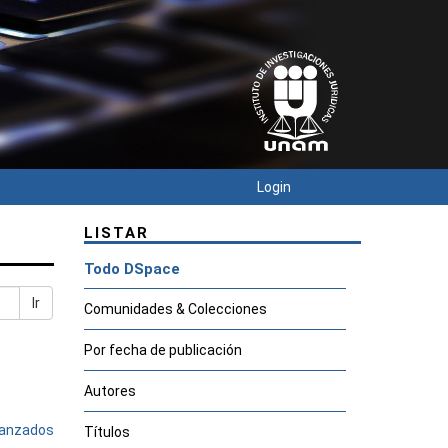
Login
LISTAR
Todo DSpace
Ir
Comunidades & Colecciones
Por fecha de publicación
Autores
avanzados
Títulos