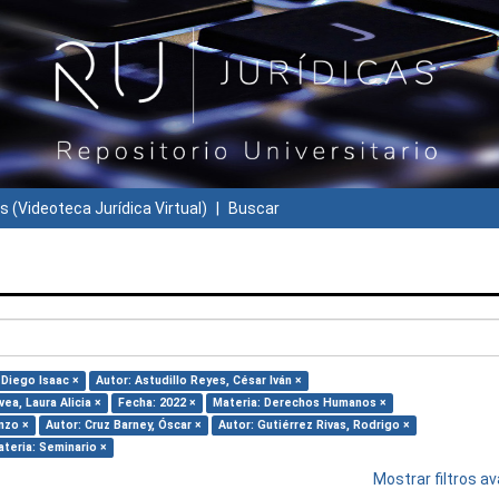
s (Videoteca Jurídica Virtual)
Buscar
Diego Isaac ×
Autor: Astudillo Reyes, César Iván ×
ea, Laura Alicia ×
Fecha: 2022 ×
Materia: Derechos Humanos ×
nzo ×
Autor: Cruz Barney, Óscar ×
Autor: Gutiérrez Rivas, Rodrigo ×
teria: Seminario ×
Mostrar filtros 