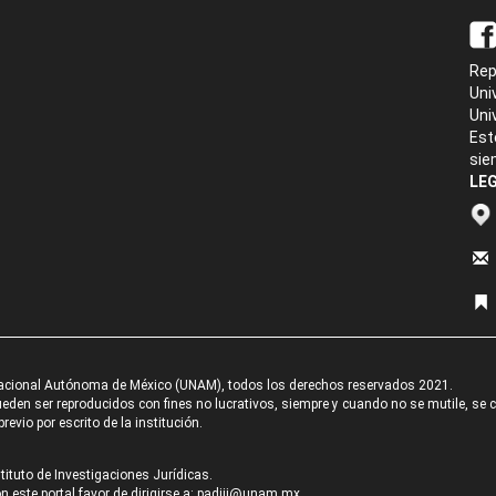
Rep
Uni
Uni
Est
sie
LEG
acional Autónoma de México (UNAM), todos los derechos reservados 2021.
den ser reproducidos con fines no lucrativos, siempre y cuando no se mutile, se cit
revio por escrito de la institución.
tituto de Investigaciones Jurídicas.
 este portal favor de dirigirse a:
padiij@unam.mx