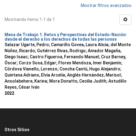
Mostrar filtros avanzados
Mostrando ítems 1-1 de 1
Mesa de Trabajo 1. Retos y Perspectivas del Estado-Nación:
desde el derecho a los derechos de todas las personas
Salazar Ugarte, Pedro
;
Camarillo Govea, Laura Alicia
;
del Monte
Núñez, Ricardo
;
Gutiérrez Rivas, Rodrigo
;
Amador Magaña,
Diego Isaac
;
Castro Figueroa, Fernando Manuel
;
Cruz Barney,
Óscar
;
Corzo Sosa, Edgar
;
Flores Mendoza, Imer Benjamín
;
Córdova Vianello, Lorenzo
;
Concha Cantú, Hugo Alejandro
;
Quintana Adriano, Elvia Arcelia
;
Anglés Hernández, Marisol
;
Ansolabehere, Karina
;
Mora Donatto, Cecilia Judith
;
Astudillo
Reyes, César Iván
2022
Otros Sitios