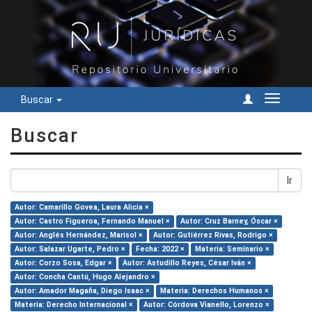
Buscar
Cambiar
navegac
Buscar
Ir
Autor: Camarillo Govea, Laura Alicia ×
Autor: Castro Figueroa, Fernando Manuel ×
Autor: Cruz Barney, Óscar ×
Autor: Anglés Hernández, Marisol ×
Autor: Gutiérrez Rivas, Rodrigo ×
Autor: Salazar Ugarte, Pedro ×
Fecha: 2022 ×
Materia: Seminario ×
Autor: Corzo Sosa, Edgar ×
Autor: Astudillo Reyes, César Iván ×
Autor: Concha Cantú, Hugo Alejandro ×
Autor: Amador Magaña, Diego Isaac ×
Materia: Derechos Humanos ×
Materia: Derecho Internacional ×
Autor: Córdova Vianello, Lorenzo ×