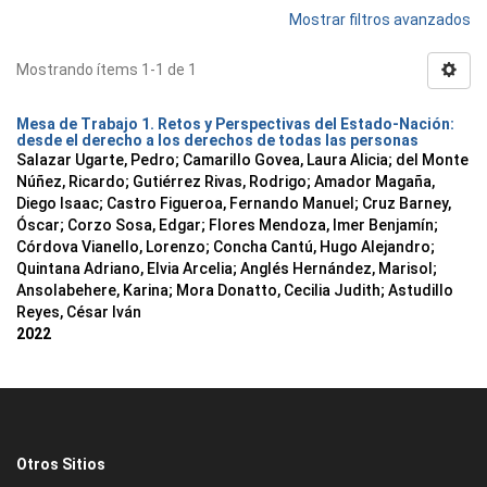
Mostrar filtros avanzados
Mostrando ítems 1-1 de 1
Mesa de Trabajo 1. Retos y Perspectivas del Estado-Nación:
desde el derecho a los derechos de todas las personas
Salazar Ugarte, Pedro
;
Camarillo Govea, Laura Alicia
;
del Monte
Núñez, Ricardo
;
Gutiérrez Rivas, Rodrigo
;
Amador Magaña,
Diego Isaac
;
Castro Figueroa, Fernando Manuel
;
Cruz Barney,
Óscar
;
Corzo Sosa, Edgar
;
Flores Mendoza, Imer Benjamín
;
Córdova Vianello, Lorenzo
;
Concha Cantú, Hugo Alejandro
;
Quintana Adriano, Elvia Arcelia
;
Anglés Hernández, Marisol
;
Ansolabehere, Karina
;
Mora Donatto, Cecilia Judith
;
Astudillo
Reyes, César Iván
2022
Otros Sitios