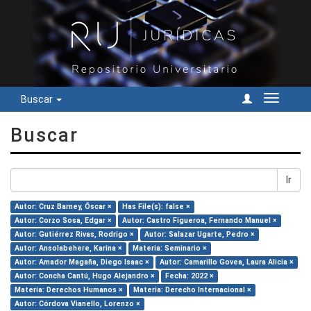
Buscar
Cambiar
navegac
Buscar
Ir
Autor: Cruz Barney, Óscar ×
Has File(s): false ×
Autor: Corzo Sosa, Edgar ×
Autor: Castro Figueroa, Fernando Manuel ×
Autor: Gutiérrez Rivas, Rodrigo ×
Autor: Salazar Ugarte, Pedro ×
Autor: Ansolabehere, Karina ×
Materia: Seminario ×
Autor: Amador Magaña, Diego Isaac ×
Autor: Camarillo Govea, Laura Alicia ×
Autor: Concha Cantú, Hugo Alejandro ×
Fecha: 2022 ×
Materia: Derechos Humanos ×
Materia: Derecho Internacional ×
Autor: Córdova Vianello, Lorenzo ×