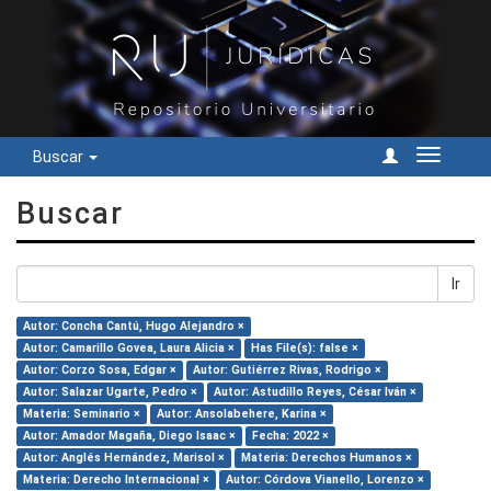
Buscar
Cambiar
navegac
Buscar
Ir
Autor: Concha Cantú, Hugo Alejandro ×
Autor: Camarillo Govea, Laura Alicia ×
Has File(s): false ×
Autor: Corzo Sosa, Edgar ×
Autor: Gutiérrez Rivas, Rodrigo ×
Autor: Salazar Ugarte, Pedro ×
Autor: Astudillo Reyes, César Iván ×
Materia: Seminario ×
Autor: Ansolabehere, Karina ×
Autor: Amador Magaña, Diego Isaac ×
Fecha: 2022 ×
Autor: Anglés Hernández, Marisol ×
Materia: Derechos Humanos ×
Materia: Derecho Internacional ×
Autor: Córdova Vianello, Lorenzo ×