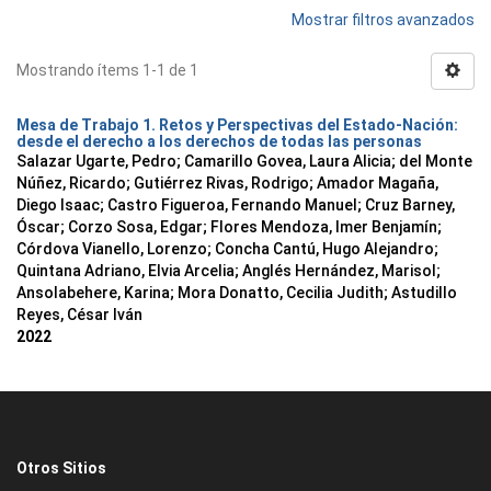
Mostrar filtros avanzados
Mostrando ítems 1-1 de 1
Mesa de Trabajo 1. Retos y Perspectivas del Estado-Nación:
desde el derecho a los derechos de todas las personas
Salazar Ugarte, Pedro
;
Camarillo Govea, Laura Alicia
;
del Monte
Núñez, Ricardo
;
Gutiérrez Rivas, Rodrigo
;
Amador Magaña,
Diego Isaac
;
Castro Figueroa, Fernando Manuel
;
Cruz Barney,
Óscar
;
Corzo Sosa, Edgar
;
Flores Mendoza, Imer Benjamín
;
Córdova Vianello, Lorenzo
;
Concha Cantú, Hugo Alejandro
;
Quintana Adriano, Elvia Arcelia
;
Anglés Hernández, Marisol
;
Ansolabehere, Karina
;
Mora Donatto, Cecilia Judith
;
Astudillo
Reyes, César Iván
2022
Otros Sitios