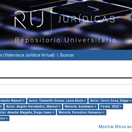
s (Videoteca Jurídica Virtual)
Buscar
ernando Manuel ×
Autor: Camarillo Govea, Laura Alicia ×
Autor: Corzo Sosa, Edgar ×
 ×
Autor: Anglés Hernández, Marisol ×
Materia: Seminario ×
Fecha: 2022 ×
utor: Amador Magaña, Diego Isaac ×
Materia: Derechos Humanos ×
nzo ×
Mostrar filtros 