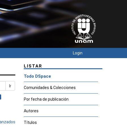
Login
LISTAR
Todo DSpace
Ir
Comunidades & Colecciones
Por fecha de publicación
Autores
avanzados
Títulos