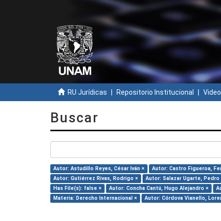
RU Jurídicas
Repositorio Institucional
Video
Buscar
Autor: Astudillo Reyes, César Iván ×
Autor: Castro Figueroa, F
Autor: Gutiérrez Rivas, Rodrigo ×
Autor: Salazar Ugarte, Pedro
Has File(s): false ×
Autor: Concha Cantú, Hugo Alejandro ×
A
Materia: Derecho Internacional ×
Autor: Córdova Vianello, Lore