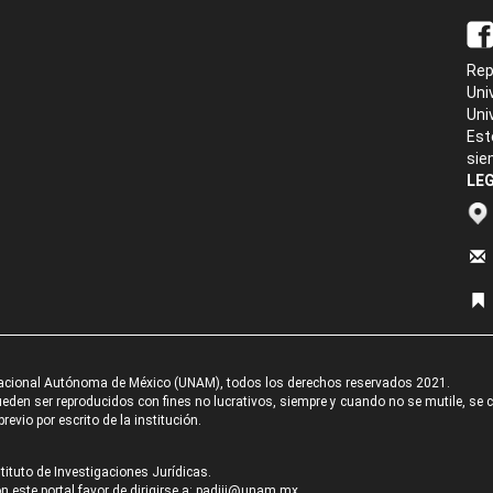
Rep
Uni
Uni
Est
sie
LEG
acional Autónoma de México (UNAM), todos los derechos reservados 2021.
den ser reproducidos con fines no lucrativos, siempre y cuando no se mutile, se cit
revio por escrito de la institución.
tituto de Investigaciones Jurídicas.
 este portal favor de dirigirse a:
padiij@unam.mx