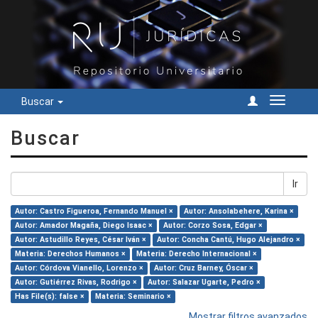
Buscar
Cambiar
navegac
Buscar
Ir
Autor: Castro Figueroa, Fernando Manuel ×
Autor: Ansolabehere, Karina ×
Autor: Amador Magaña, Diego Isaac ×
Autor: Corzo Sosa, Edgar ×
Autor: Astudillo Reyes, César Iván ×
Autor: Concha Cantú, Hugo Alejandro ×
Materia: Derechos Humanos ×
Materia: Derecho Internacional ×
Autor: Córdova Vianello, Lorenzo ×
Autor: Cruz Barney, Óscar ×
Autor: Gutiérrez Rivas, Rodrigo ×
Autor: Salazar Ugarte, Pedro ×
Has File(s): false ×
Materia: Seminario ×
Mostrar filtros avanzados