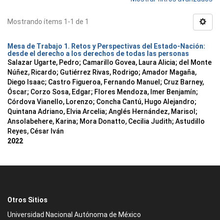
Mostrando ítems 1-1 de 1
Mesa de Trabajo 1. Retos y Perspectivas del Estado-Nación:
desde el derecho a los derechos de todas las personas
Salazar Ugarte, Pedro
;
Camarillo Govea, Laura Alicia
;
del Monte
Núñez, Ricardo
;
Gutiérrez Rivas, Rodrigo
;
Amador Magaña,
Diego Isaac
;
Castro Figueroa, Fernando Manuel
;
Cruz Barney,
Óscar
;
Corzo Sosa, Edgar
;
Flores Mendoza, Imer Benjamín
;
Córdova Vianello, Lorenzo
;
Concha Cantú, Hugo Alejandro
;
Quintana Adriano, Elvia Arcelia
;
Anglés Hernández, Marisol
;
Ansolabehere, Karina
;
Mora Donatto, Cecilia Judith
;
Astudillo
Reyes, César Iván
2022
Otros Sitios
Universidad Nacional Autónoma de México