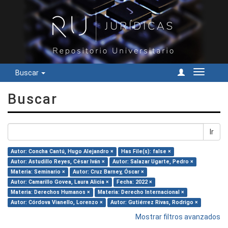
Buscar
Cambiar
navegac
Buscar
Ir
Autor: Concha Cantú, Hugo Alejandro ×
Has File(s): false ×
Autor: Astudillo Reyes, César Iván ×
Autor: Salazar Ugarte, Pedro ×
Materia: Seminario ×
Autor: Cruz Barney, Óscar ×
Autor: Camarillo Govea, Laura Alicia ×
Fecha: 2022 ×
Materia: Derechos Humanos ×
Materia: Derecho Internacional ×
Autor: Córdova Vianello, Lorenzo ×
Autor: Gutiérrez Rivas, Rodrigo ×
Mostrar filtros avanzados