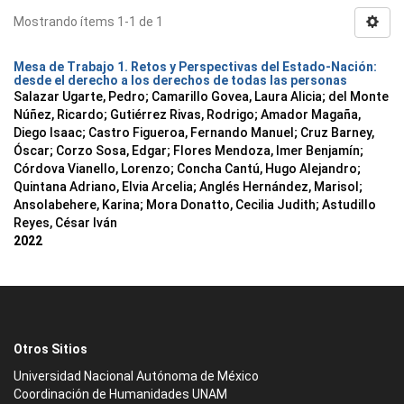
Mostrando ítems 1-1 de 1
Mesa de Trabajo 1. Retos y Perspectivas del Estado-Nación:
desde el derecho a los derechos de todas las personas
Salazar Ugarte, Pedro
;
Camarillo Govea, Laura Alicia
;
del Monte
Núñez, Ricardo
;
Gutiérrez Rivas, Rodrigo
;
Amador Magaña,
Diego Isaac
;
Castro Figueroa, Fernando Manuel
;
Cruz Barney,
Óscar
;
Corzo Sosa, Edgar
;
Flores Mendoza, Imer Benjamín
;
Córdova Vianello, Lorenzo
;
Concha Cantú, Hugo Alejandro
;
Quintana Adriano, Elvia Arcelia
;
Anglés Hernández, Marisol
;
Ansolabehere, Karina
;
Mora Donatto, Cecilia Judith
;
Astudillo
Reyes, César Iván
2022
Otros Sitios
Universidad Nacional Autónoma de México
Coordinación de Humanidades UNAM