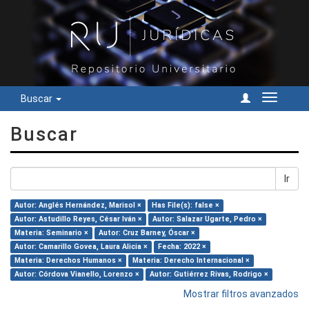
Buscar
Cambiar
navegac
Buscar
Ir
Autor: Anglés Hernández, Marisol ×
Has File(s): false ×
Autor: Astudillo Reyes, César Iván ×
Autor: Salazar Ugarte, Pedro ×
Materia: Seminario ×
Autor: Cruz Barney, Óscar ×
Autor: Camarillo Govea, Laura Alicia ×
Fecha: 2022 ×
Materia: Derechos Humanos ×
Materia: Derecho Internacional ×
Autor: Córdova Vianello, Lorenzo ×
Autor: Gutiérrez Rivas, Rodrigo ×
Mostrar filtros avanzados