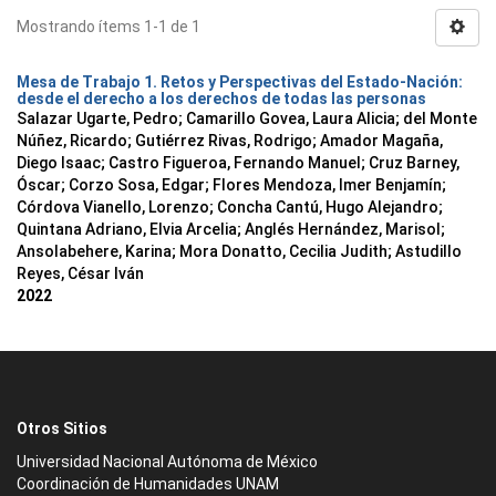
Mostrando ítems 1-1 de 1
Mesa de Trabajo 1. Retos y Perspectivas del Estado-Nación:
desde el derecho a los derechos de todas las personas
Salazar Ugarte, Pedro
;
Camarillo Govea, Laura Alicia
;
del Monte
Núñez, Ricardo
;
Gutiérrez Rivas, Rodrigo
;
Amador Magaña,
Diego Isaac
;
Castro Figueroa, Fernando Manuel
;
Cruz Barney,
Óscar
;
Corzo Sosa, Edgar
;
Flores Mendoza, Imer Benjamín
;
Córdova Vianello, Lorenzo
;
Concha Cantú, Hugo Alejandro
;
Quintana Adriano, Elvia Arcelia
;
Anglés Hernández, Marisol
;
Ansolabehere, Karina
;
Mora Donatto, Cecilia Judith
;
Astudillo
Reyes, César Iván
2022
Otros Sitios
Universidad Nacional Autónoma de México
Coordinación de Humanidades UNAM