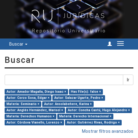
Buscar
Cambiar
navegac
Buscar
Ir
Autor: Amador Magaña, Diego Isaac ×
Has File(s): false ×
Autor: Corzo Sosa, Edgar ×
Autor: Salazar Ugarte, Pedro ×
Materia: Seminario ×
Autor: Ansolabehere, Karina ×
Autor: Anglés Hernández, Marisol ×
Autor: Concha Cantú, Hugo Alejandro ×
Materia: Derechos Humanos ×
Materia: Derecho Internacional ×
Autor: Córdova Vianello, Lorenzo ×
Autor: Gutiérrez Rivas, Rodrigo ×
Mostrar filtros avanzados