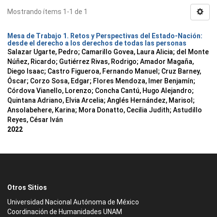
Mostrando ítems 1-1 de 1
Mesa de Trabajo 1. Retos y Perspectivas del Estado-Nación:
desde el derecho a los derechos de todas las personas
Salazar Ugarte, Pedro
;
Camarillo Govea, Laura Alicia
;
del Monte
Núñez, Ricardo
;
Gutiérrez Rivas, Rodrigo
;
Amador Magaña,
Diego Isaac
;
Castro Figueroa, Fernando Manuel
;
Cruz Barney,
Óscar
;
Corzo Sosa, Edgar
;
Flores Mendoza, Imer Benjamín
;
Córdova Vianello, Lorenzo
;
Concha Cantú, Hugo Alejandro
;
Quintana Adriano, Elvia Arcelia
;
Anglés Hernández, Marisol
;
Ansolabehere, Karina
;
Mora Donatto, Cecilia Judith
;
Astudillo
Reyes, César Iván
2022
Otros Sitios
Universidad Nacional Autónoma de México
Coordinación de Humanidades UNAM