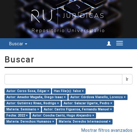
Buscar
Cambiar
navegac
Buscar
Ir
Autor: Corzo Sosa, Edgar ×
Has File(s): false ×
Autor: Amador Magaña, Diego Isaac ×
Autor: Córdova Vianello, Lorenzo ×
Autor: Gutiérrez Rivas, Rodrigo ×
Autor: Salazar Ugarte, Pedro ×
Materia: Seminario ×
Autor: Castro Figueroa, Fernando Manuel ×
Fecha: 2022 ×
Autor: Concha Cantú, Hugo Alejandro ×
Materia: Derechos Humanos ×
Materia: Derecho Internacional ×
Mostrar filtros avanzados