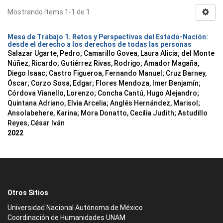
Mostrando ítems 1-1 de 1
Mesa de Trabajo 1. Retos y Perspectivas del Estado-Nación:
desde el derecho a los derechos de todas las personas
Salazar Ugarte, Pedro
;
Camarillo Govea, Laura Alicia
;
del Monte
Núñez, Ricardo
;
Gutiérrez Rivas, Rodrigo
;
Amador Magaña,
Diego Isaac
;
Castro Figueroa, Fernando Manuel
;
Cruz Barney,
Óscar
;
Corzo Sosa, Edgar
;
Flores Mendoza, Imer Benjamín
;
Córdova Vianello, Lorenzo
;
Concha Cantú, Hugo Alejandro
;
Quintana Adriano, Elvia Arcelia
;
Anglés Hernández, Marisol
;
Ansolabehere, Karina
;
Mora Donatto, Cecilia Judith
;
Astudillo
Reyes, César Iván
2022
Otros Sitios
Universidad Nacional Autónoma de México
Coordinación de Humanidades UNAM