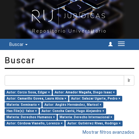
Buscar
Cambiar
navegac
Buscar
Ir
Autor: Corzo Sosa, Edgar ×
Autor: Amador Magaña, Diego Isaac ×
Autor: Camarillo Govea, Laura Alicia ×
Autor: Salazar Ugarte, Pedro ×
Materia: Seminario ×
Autor: Anglés Hernández, Marisol ×
Has File(s): false ×
Autor: Concha Cantú, Hugo Alejandro ×
Materia: Derechos Humanos ×
Materia: Derecho Internacional ×
Autor: Córdova Vianello, Lorenzo ×
Autor: Gutiérrez Rivas, Rodrigo ×
Mostrar filtros avanzados