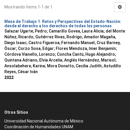
Mostrando ítems 1-1 de 1
Mesa de Trabajo 1. Retos y Perspectivas del Estado-Nación:
desde el derecho a los derechos de todas las personas
Salazar Ugarte, Pedro
;
Camarillo Govea, Laura Alicia
;
del Monte
Núñez, Ricardo
;
Gutiérrez Rivas, Rodrigo
;
Amador Magaña,
Diego Isaac
;
Castro Figueroa, Fernando Manuel
;
Cruz Barney,
Óscar
;
Corzo Sosa, Edgar
;
Flores Mendoza, Imer Benjamín
;
Córdova Vianello, Lorenzo
;
Concha Cantú, Hugo Alejandro
;
Quintana Adriano, Elvia Arcelia
;
Anglés Hernández, Marisol
;
Ansolabehere, Karina
;
Mora Donatto, Cecilia Judith
;
Astudillo
Reyes, César Iván
2022
Otros Sitios
Universidad Nacional Autónoma de México
Coordinación de Humanidades UNAM