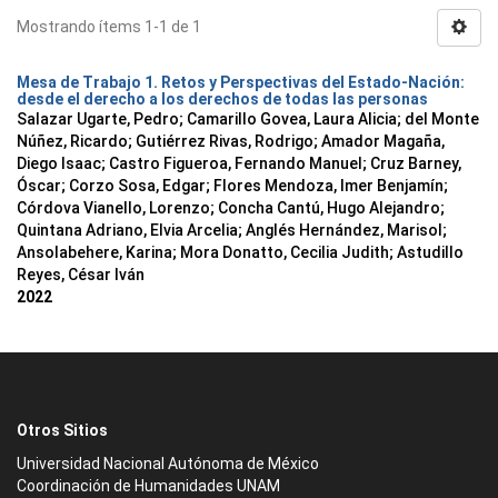
Mostrando ítems 1-1 de 1
Mesa de Trabajo 1. Retos y Perspectivas del Estado-Nación:
desde el derecho a los derechos de todas las personas
Salazar Ugarte, Pedro
;
Camarillo Govea, Laura Alicia
;
del Monte
Núñez, Ricardo
;
Gutiérrez Rivas, Rodrigo
;
Amador Magaña,
Diego Isaac
;
Castro Figueroa, Fernando Manuel
;
Cruz Barney,
Óscar
;
Corzo Sosa, Edgar
;
Flores Mendoza, Imer Benjamín
;
Córdova Vianello, Lorenzo
;
Concha Cantú, Hugo Alejandro
;
Quintana Adriano, Elvia Arcelia
;
Anglés Hernández, Marisol
;
Ansolabehere, Karina
;
Mora Donatto, Cecilia Judith
;
Astudillo
Reyes, César Iván
2022
Otros Sitios
Universidad Nacional Autónoma de México
Coordinación de Humanidades UNAM