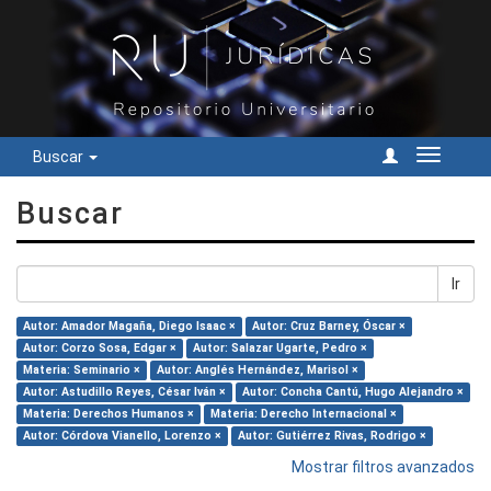
Buscar
Cambiar
navegac
Buscar
Ir
Autor: Amador Magaña, Diego Isaac ×
Autor: Cruz Barney, Óscar ×
Autor: Corzo Sosa, Edgar ×
Autor: Salazar Ugarte, Pedro ×
Materia: Seminario ×
Autor: Anglés Hernández, Marisol ×
Autor: Astudillo Reyes, César Iván ×
Autor: Concha Cantú, Hugo Alejandro ×
Materia: Derechos Humanos ×
Materia: Derecho Internacional ×
Autor: Córdova Vianello, Lorenzo ×
Autor: Gutiérrez Rivas, Rodrigo ×
Mostrar filtros avanzados