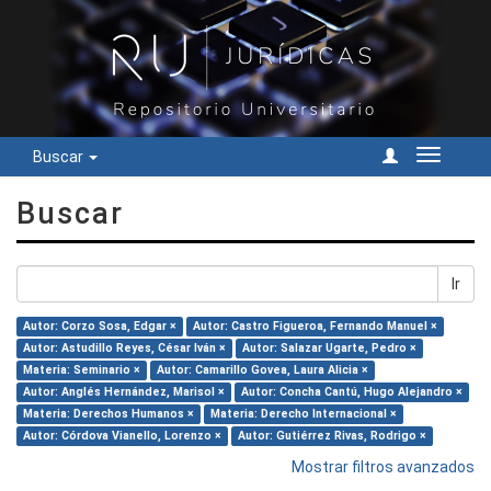
Buscar
Cambiar
navegac
Buscar
Ir
Autor: Corzo Sosa, Edgar ×
Autor: Castro Figueroa, Fernando Manuel ×
Autor: Astudillo Reyes, César Iván ×
Autor: Salazar Ugarte, Pedro ×
Materia: Seminario ×
Autor: Camarillo Govea, Laura Alicia ×
Autor: Anglés Hernández, Marisol ×
Autor: Concha Cantú, Hugo Alejandro ×
Materia: Derechos Humanos ×
Materia: Derecho Internacional ×
Autor: Córdova Vianello, Lorenzo ×
Autor: Gutiérrez Rivas, Rodrigo ×
Mostrar filtros avanzados