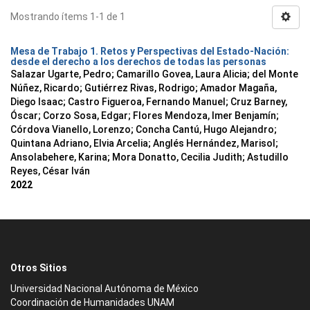
Mostrando ítems 1-1 de 1
Mesa de Trabajo 1. Retos y Perspectivas del Estado-Nación:
desde el derecho a los derechos de todas las personas
Salazar Ugarte, Pedro
;
Camarillo Govea, Laura Alicia
;
del Monte
Núñez, Ricardo
;
Gutiérrez Rivas, Rodrigo
;
Amador Magaña,
Diego Isaac
;
Castro Figueroa, Fernando Manuel
;
Cruz Barney,
Óscar
;
Corzo Sosa, Edgar
;
Flores Mendoza, Imer Benjamín
;
Córdova Vianello, Lorenzo
;
Concha Cantú, Hugo Alejandro
;
Quintana Adriano, Elvia Arcelia
;
Anglés Hernández, Marisol
;
Ansolabehere, Karina
;
Mora Donatto, Cecilia Judith
;
Astudillo
Reyes, César Iván
2022
Otros Sitios
Universidad Nacional Autónoma de México
Coordinación de Humanidades UNAM