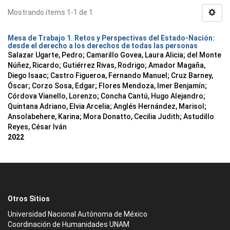
Mostrando ítems 1-1 de 1
Mesa de Trabajo 1. Retos y Perspectivas del Estado-Nación:
desde el derecho a los derechos de todas las personas
Salazar Ugarte, Pedro
;
Camarillo Govea, Laura Alicia
;
del Monte
Núñez, Ricardo
;
Gutiérrez Rivas, Rodrigo
;
Amador Magaña,
Diego Isaac
;
Castro Figueroa, Fernando Manuel
;
Cruz Barney,
Óscar
;
Corzo Sosa, Edgar
;
Flores Mendoza, Imer Benjamín
;
Córdova Vianello, Lorenzo
;
Concha Cantú, Hugo Alejandro
;
Quintana Adriano, Elvia Arcelia
;
Anglés Hernández, Marisol
;
Ansolabehere, Karina
;
Mora Donatto, Cecilia Judith
;
Astudillo
Reyes, César Iván
2022
Otros Sitios
Universidad Nacional Autónoma de México
Coordinación de Humanidades UNAM