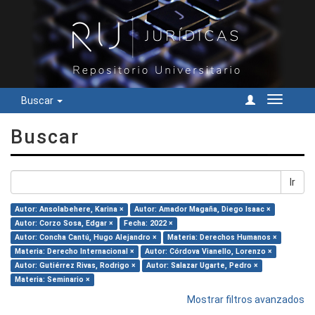
Buscar
Cambiar
navegac
Buscar
Ir
Autor: Ansolabehere, Karina ×
Autor: Amador Magaña, Diego Isaac ×
Autor: Corzo Sosa, Edgar ×
Fecha: 2022 ×
Autor: Concha Cantú, Hugo Alejandro ×
Materia: Derechos Humanos ×
Materia: Derecho Internacional ×
Autor: Córdova Vianello, Lorenzo ×
Autor: Gutiérrez Rivas, Rodrigo ×
Autor: Salazar Ugarte, Pedro ×
Materia: Seminario ×
Mostrar filtros avanzados