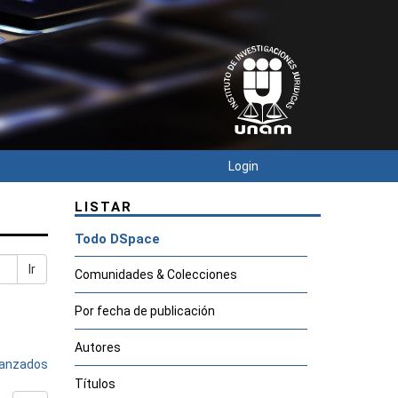
Login
LISTAR
Todo DSpace
Ir
Comunidades & Colecciones
Por fecha de publicación
Autores
avanzados
Títulos