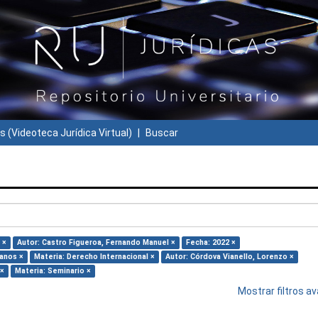
s (Videoteca Jurídica Virtual)
Buscar
 ×
Autor: Castro Figueroa, Fernando Manuel ×
Fecha: 2022 ×
anos ×
Materia: Derecho Internacional ×
Autor: Córdova Vianello, Lorenzo ×
 ×
Materia: Seminario ×
Mostrar filtros 