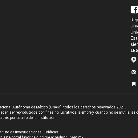
Rep
Uni
Uni
Est
sie
LEG
acional Autónoma de México (UNAM), todos los derechos reservados 2021.
den ser reproducidos con fines no lucrativos, siempre y cuando no se mutile, se cit
revio por escrito de la institución.
tituto de Investigaciones Jurídicas.
 este portal favor de dirigirse a:
padiij@unam.mx