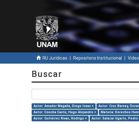
RU Jurídicas
Repositorio Institucional
Video
Buscar
Autor: Amador Magaña, Diego Isaac ×
Autor: Cruz Barney, Óscar
Autor: Concha Cantú, Hugo Alejandro ×
Materia: Derechos Hum
Autor: Gutiérrez Rivas, Rodrigo ×
Autor: Salazar Ugarte, Pedro