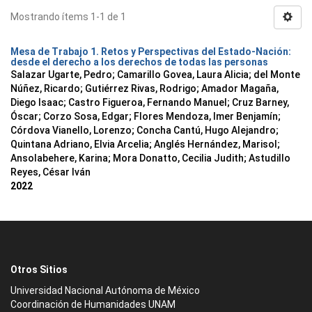
Mostrando ítems 1-1 de 1
Mesa de Trabajo 1. Retos y Perspectivas del Estado-Nación:
desde el derecho a los derechos de todas las personas
Salazar Ugarte, Pedro
;
Camarillo Govea, Laura Alicia
;
del Monte
Núñez, Ricardo
;
Gutiérrez Rivas, Rodrigo
;
Amador Magaña,
Diego Isaac
;
Castro Figueroa, Fernando Manuel
;
Cruz Barney,
Óscar
;
Corzo Sosa, Edgar
;
Flores Mendoza, Imer Benjamín
;
Córdova Vianello, Lorenzo
;
Concha Cantú, Hugo Alejandro
;
Quintana Adriano, Elvia Arcelia
;
Anglés Hernández, Marisol
;
Ansolabehere, Karina
;
Mora Donatto, Cecilia Judith
;
Astudillo
Reyes, César Iván
2022
Otros Sitios
Universidad Nacional Autónoma de México
Coordinación de Humanidades UNAM