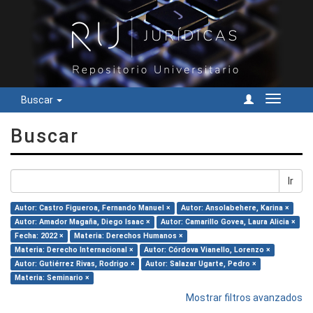
Buscar
Cambiar
navegac
Buscar
Ir
Autor: Castro Figueroa, Fernando Manuel ×
Autor: Ansolabehere, Karina ×
Autor: Amador Magaña, Diego Isaac ×
Autor: Camarillo Govea, Laura Alicia ×
Fecha: 2022 ×
Materia: Derechos Humanos ×
Materia: Derecho Internacional ×
Autor: Córdova Vianello, Lorenzo ×
Autor: Gutiérrez Rivas, Rodrigo ×
Autor: Salazar Ugarte, Pedro ×
Materia: Seminario ×
Mostrar filtros avanzados