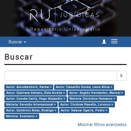
Buscar
Cambiar
navegac
Buscar
Ir
Autor: Ansolabehere, Karina ×
Autor: Camarillo Govea, Laura Alicia ×
Autor: Quintana Adriano, Elvia Arcelia ×
Autor: Anglés Hernández, Marisol ×
Autor: Concha Cantú, Hugo Alejandro ×
Materia: Derechos Humanos ×
Materia: Derecho Internacional ×
Autor: Córdova Vianello, Lorenzo ×
Autor: Gutiérrez Rivas, Rodrigo ×
Autor: Salazar Ugarte, Pedro ×
Materia: Seminario ×
Mostrar filtros avanzados