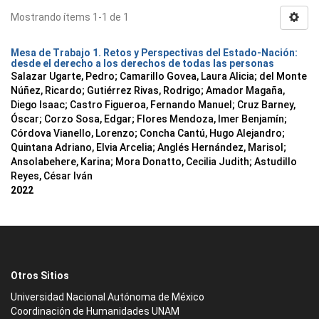
Mostrando ítems 1-1 de 1
Mesa de Trabajo 1. Retos y Perspectivas del Estado-Nación:
desde el derecho a los derechos de todas las personas
Salazar Ugarte, Pedro
;
Camarillo Govea, Laura Alicia
;
del Monte
Núñez, Ricardo
;
Gutiérrez Rivas, Rodrigo
;
Amador Magaña,
Diego Isaac
;
Castro Figueroa, Fernando Manuel
;
Cruz Barney,
Óscar
;
Corzo Sosa, Edgar
;
Flores Mendoza, Imer Benjamín
;
Córdova Vianello, Lorenzo
;
Concha Cantú, Hugo Alejandro
;
Quintana Adriano, Elvia Arcelia
;
Anglés Hernández, Marisol
;
Ansolabehere, Karina
;
Mora Donatto, Cecilia Judith
;
Astudillo
Reyes, César Iván
2022
Otros Sitios
Universidad Nacional Autónoma de México
Coordinación de Humanidades UNAM