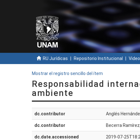
RU Jurídicas
Repositorio Institucional
Video
Mostrar el registro sencillo del ítem
Responsabilidad interna
ambiente
dc.contributor
Anglés Hernández
dc.contributor
Becerra Ramírez
dc.date.accessioned
2019-07-25T18: