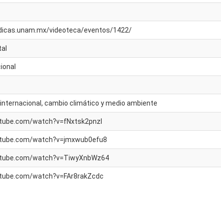
uridicas.unam.mx/videoteca/eventos/1422/
al
ional
internacional, cambio climático y medio ambiente
utube.com/watch?v=fNxtsk2pnzI
utube.com/watch?v=jmxwub0efu8
utube.com/watch?v=TiwyXnbWz64
utube.com/watch?v=FAr8rakZcdc