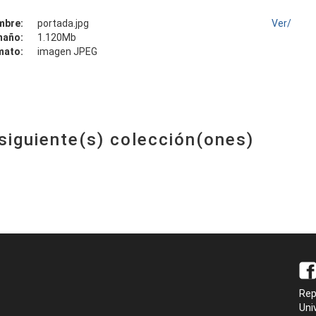
mbre:
portada.jpg
Ver/
maño:
1.120Mb
mato:
imagen JPEG
 siguiente(s) colección(ones)
Rep
Uni