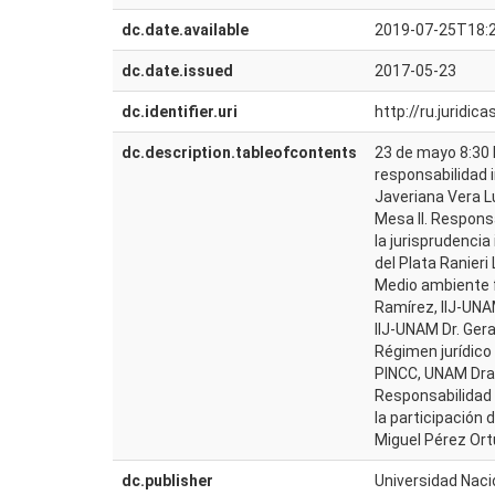
dc.date.available
2019-07-25T18:
dc.date.issued
2017-05-23
dc.identifier.uri
http://ru.jurid
dc.description.tableofcontents
23 de mayo 8:30 
responsabilidad i
Javeriana Vera L
Mesa II. Respons
la jurisprudencia
del Plata Ranieri
Medio ambiente f
Ramírez, IIJ-UNA
IIJ-UNAM Dr. Ger
Régimen jurídico
PINCC, UNAM Dra. 
Responsabilidad 
la participación 
Miguel Pérez Ort
dc.publisher
Universidad Naci