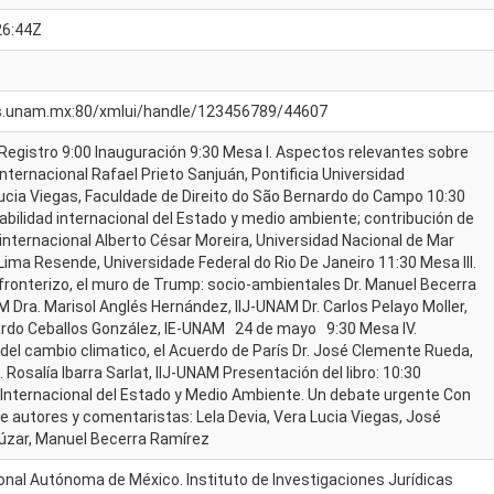
26:44Z
icas.unam.mx:80/xmlui/handle/123456789/44607
Registro 9:00 Inauguración 9:30 Mesa I. Aspectos relevantes sobre
nternacional Rafael Prieto Sanjuán, Pontificia Universidad
ucia Viegas, Faculdade de Direito do São Bernardo do Campo 10:30
abilidad internacional del Estado y medio ambiente; contribución de
 internacional Alberto César Moreira, Universidad Nacional de Mar
 Lima Resende, Universidade Federal do Rio De Janeiro 11:30 Mesa III.
ronterizo, el muro de Trump: socio-ambientales Dr. Manuel Becerra
M Dra. Marisol Anglés Hernández, IIJ-UNAM Dr. Carlos Pelayo Moller,
ardo Ceballos González, IE-UNAM 24 de mayo 9:30 Mesa IV.
 del cambio climatico, el Acuerdo de París Dr. José Clemente Rueda,
Rosalía Ibarra Sarlat, IIJ-UNAM Presentación del libro: 10:30
Internacional del Estado y Medio Ambiente. Un debate urgente Con
de autores y comentaristas: Lela Devia, Vera Lucia Viegas, José
úzar, Manuel Becerra Ramírez
onal Autónoma de México. Instituto de Investigaciones Jurídicas