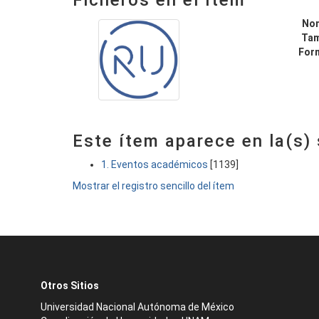
Ficheros en el ítem
No
Ta
For
Este ítem aparece en la(s)
1. Eventos académicos
[1139]
Mostrar el registro sencillo del ítem
Otros Sitios
Universidad Nacional Autónoma de México