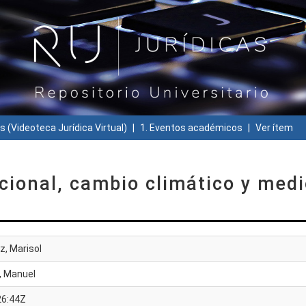
s (Videoteca Jurídica Virtual)
1. Eventos académicos
Ver ítem
cional, cambio climático y med
, Marisol
, Manuel
26:44Z