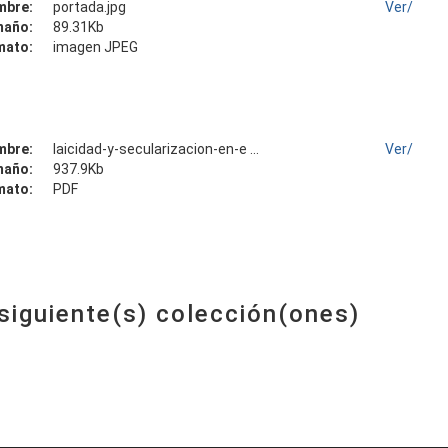
mbre:
portada.jpg
Ver/
maño:
89.31Kb
mato:
imagen JPEG
mbre:
laicidad-y-secularizacion-en-e ...
Ver/
maño:
937.9Kb
mato:
PDF
 siguiente(s) colección(ones)