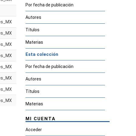
Por fecha de publicación
Autores
es_MX
Títulos
es_MX
Materias
es_MX
Esta colección
es_MX
Por fecha de publicación
es_MX
es_MX
Autores
es_MX
Títulos
es_MX
Materias
MI CUENTA
Acceder