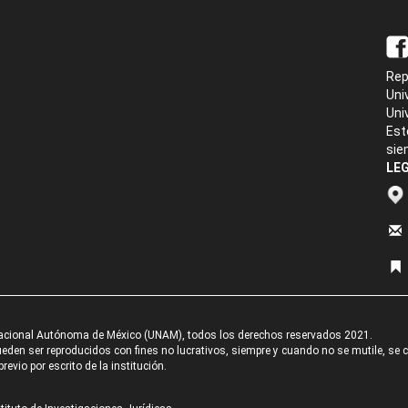
Rep
Uni
Uni
Est
sie
LEG
acional Autónoma de México (UNAM), todos los derechos reservados 2021.
den ser reproducidos con fines no lucrativos, siempre y cuando no se mutile, se cit
revio por escrito de la institución.