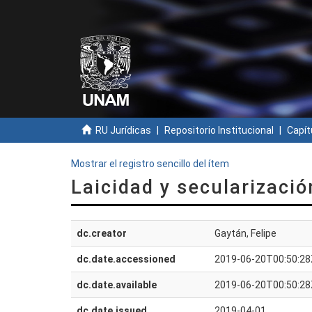
RU Jurídicas
Repositorio Institucional
Capít
Mostrar el registro sencillo del ítem
Laicidad y secularizaci
dc.creator
Gaytán, Felipe
dc.date.accessioned
2019-06-20T00:50:28
dc.date.available
2019-06-20T00:50:28
dc.date.issued
2019-04-01