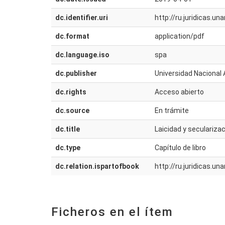
dc.identifier.uri
http://ru.juridicas.
dc.format
application/pdf
dc.language.iso
spa
dc.publisher
Universidad Nacional 
dc.rights
Acceso abierto
dc.source
En trámite
dc.title
Laicidad y seculariza
dc.type
Capítulo de libro
dc.relation.ispartofbook
http://ru.juridicas.
Ficheros en el ítem