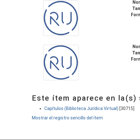
No
Ta
For
No
Ta
For
Este ítem aparece en la(s)
Capítulos (Biblioteca Jurídica Virtual)
[30715]
Mostrar el registro sencillo del ítem