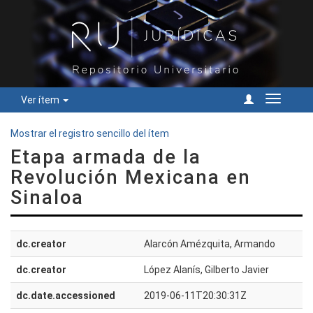
Ver ítem
Cambiar
navegac
Mostrar el registro sencillo del ítem
Etapa armada de la
Revolución Mexicana en
Sinaloa
dc.creator
Alarcón Amézquita, Armando
dc.creator
López Alanís, Gilberto Javier
dc.date.accessioned
2019-06-11T20:30:31Z