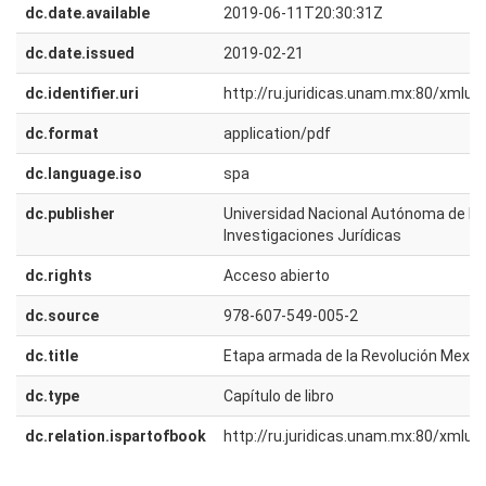
dc.date.available
2019-06-11T20:30:31Z
dc.date.issued
2019-02-21
dc.identifier.uri
http://ru.juridicas.unam.mx:80/xmlu
dc.format
application/pdf
dc.language.iso
spa
dc.publisher
Universidad Nacional Autónoma de Méx
Investigaciones Jurídicas
dc.rights
Acceso abierto
dc.source
978-607-549-005-2
dc.title
Etapa armada de la Revolución Mexic
dc.type
Capítulo de libro
dc.relation.ispartofbook
http://ru.juridicas.unam.mx:80/xmlu