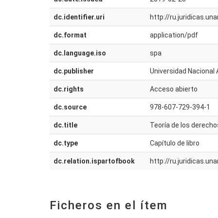
dc.identifier.uri
http://ru.juridicas.
dc.format
application/pdf
dc.language.iso
spa
dc.publisher
Universidad Nacional 
dc.rights
Acceso abierto
dc.source
978-607-729-394-1
dc.title
Teoría de los derech
dc.type
Capítulo de libro
dc.relation.ispartofbook
http://ru.juridicas.
Ficheros en el ítem