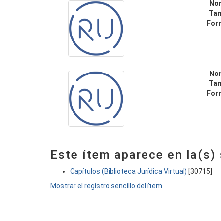
No
Ta
For
No
Ta
For
Este ítem aparece en la(s)
Capítulos (Biblioteca Jurídica Virtual)
[30715]
Mostrar el registro sencillo del ítem