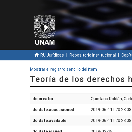
RU Jurídicas
Repositorio Institucional
Capít
Mostrar el registro sencillo del ítem
Teoría de los derechos
dc.creator
Quintana Roldán, Carlo
dc.date.accessioned
2019-06-11T20:23:08
dc.date.available
2019-06-11T20:23:08
dc.date.issued
2019-02-28