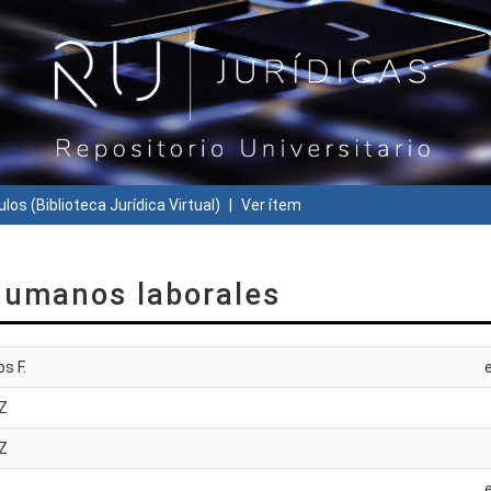
ulos (Biblioteca Jurídica Virtual)
Ver ítem
 humanos laborales
s F.
Z
Z