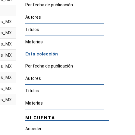
Por fecha de publicación
Autores
es_MX
Títulos
es_MX
Materias
es_MX
Esta colección
es_MX
Por fecha de publicación
es_MX
es_MX
Autores
es_MX
Títulos
es_MX
Materias
MI CUENTA
Acceder