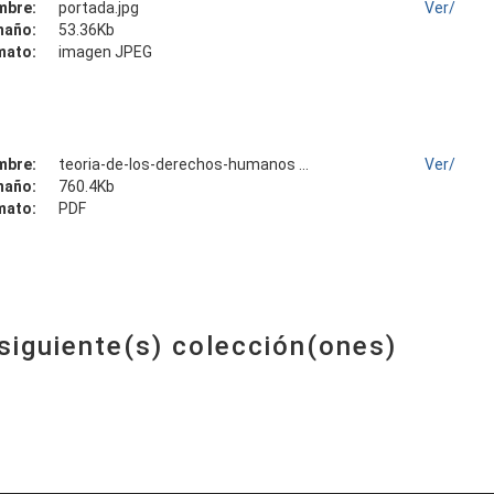
mbre:
portada.jpg
Ver/
maño:
53.36Kb
mato:
imagen JPEG
mbre:
teoria-de-los-derechos-humanos ...
Ver/
maño:
760.4Kb
mato:
PDF
 siguiente(s) colección(ones)