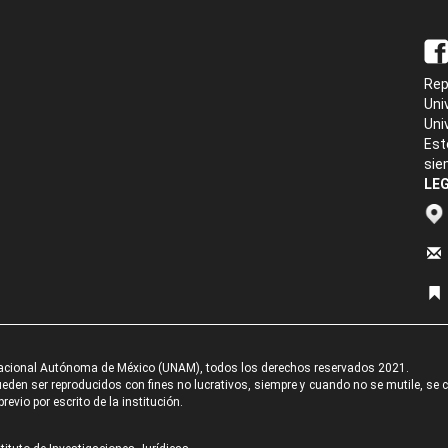
Rep
Uni
Uni
Est
sie
LEG
acional Autónoma de México (UNAM), todos los derechos reservados 2021.
den ser reproducidos con fines no lucrativos, siempre y cuando no se mutile, se cit
revio por escrito de la institución.