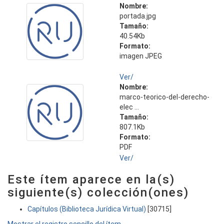
Nombre:
portada.jpg
Tamaño:
40.54Kb
Formato:
imagen JPEG
Ver/
Nombre:
marco-teorico-del-derecho-
elec ...
Tamaño:
807.1Kb
Formato:
PDF
Ver/
Este ítem aparece en la(s)
siguiente(s) colección(ones)
Capítulos (Biblioteca Jurídica Virtual)
[30715]