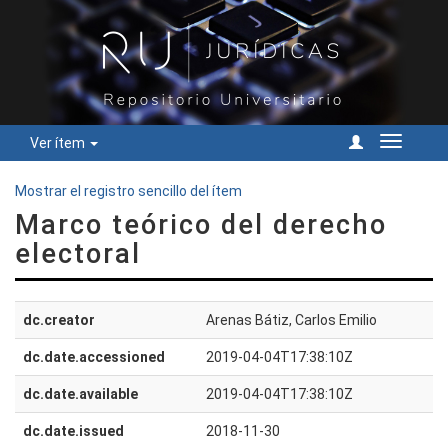
Ver ítem
Cambiar
navegac
Mostrar el registro sencillo del ítem
Marco teórico del derecho
electoral
dc.creator
Arenas Bátiz, Carlos Emilio
dc.date.accessioned
2019-04-04T17:38:10Z
dc.date.available
2019-04-04T17:38:10Z
dc.date.issued
2018-11-30