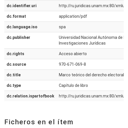
dc.identifier.uri
http://ru.juridicas.unam.mx:80/xmlu
dc.format
application/pdf
dc.language.iso
spa
dc.publisher
Universidad Nacional Autónoma de Méx
Investigaciones Jurídicas
dc.rights
Acceso abierto
dc.source
970-671-069-8
dc.title
Marco teórico del derecho electoral
dc.type
Capítulo de libro
dc.relation.ispartofbook
http://ru.juridicas.unam.mx:80/xmlu
Ficheros en el ítem