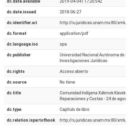
dc.date.available
2019-04-04T17:20:54Z
dc.date.issued
2018-06-27
dc.identifier.uri
http://ru.juridicas.unam.mx:80/xmlu
dc.format
application/pdf
dc.language.iso
spa
dc.publisher
Universidad Nacional Autónoma de Méx
Investigaciones Jurídicas
dc.rights
Acceso abierto
dc.source
No tiene
dc.title
Comunidad Indígena Xákmok Kásek vs.
Reparaciones y Costas - 24 de agost
dc.type
Capítulo de libro
dc.relation.ispartofbook
http://ru.juridicas.unam.mx:80/xmlu