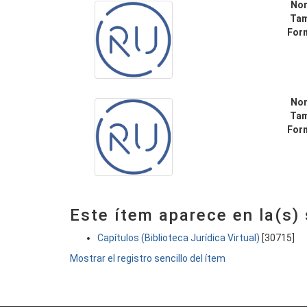
No
Ta
For
No
Ta
For
Este ítem aparece en la(s)
Capítulos (Biblioteca Jurídica Virtual)
[30715]
Mostrar el registro sencillo del ítem