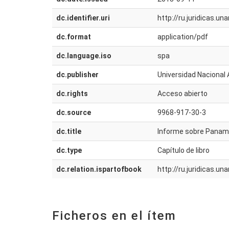
dc.identifier.uri
http://ru.juridicas.
dc.format
application/pdf
dc.language.iso
spa
dc.publisher
Universidad Nacional 
dc.rights
Acceso abierto
dc.source
9968-917-30-3
dc.title
Informe sobre Pana
dc.type
Capítulo de libro
dc.relation.ispartofbook
http://ru.juridicas.
Ficheros en el ítem