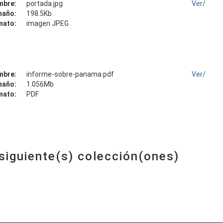
mbre:
portada.jpg
Ver/
maño:
198.5Kb
mato:
imagen JPEG
mbre:
informe-sobre-panama.pdf
Ver/
maño:
1.056Mb
mato:
PDF
 siguiente(s) colección(ones)