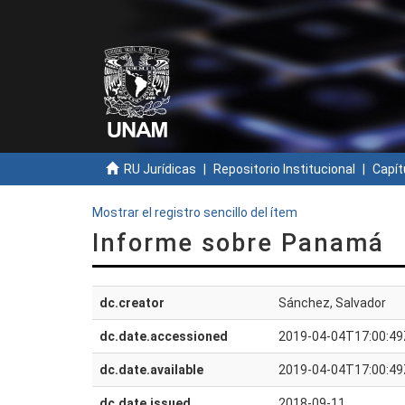
RU Jurídicas
Repositorio Institucional
Capít
Mostrar el registro sencillo del ítem
Informe sobre Panamá
dc.creator
Sánchez, Salvador
dc.date.accessioned
2019-04-04T17:00:49
dc.date.available
2019-04-04T17:00:49
dc.date.issued
2018-09-11