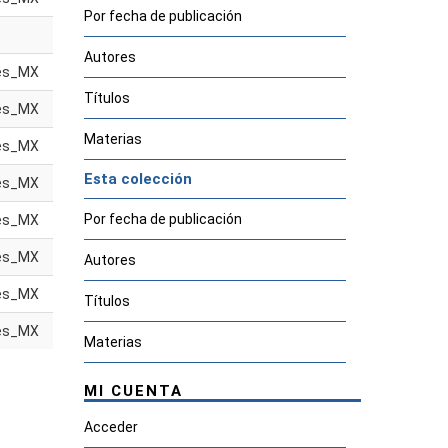
Por fecha de publicación
Autores
es_MX
Títulos
es_MX
Materias
es_MX
Esta colección
es_MX
Por fecha de publicación
es_MX
es_MX
Autores
es_MX
Títulos
es_MX
Materias
MI CUENTA
Acceder