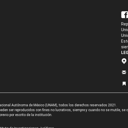
Rep
Uni
Uni
Est
sie
LEG
acional Autónoma de México (UNAM), todos los derechos reservados 2021.
den ser reproducidos con fines no lucrativos, siempre y cuando no se mutile, se cit
revio por escrito de la institución.