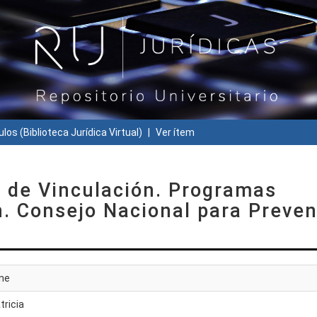
ulos (Biblioteca Jurídica Virtual)
Ver ítem
o de Vinculación. Programas
n. Consejo Nacional para Preven
dne
tricia