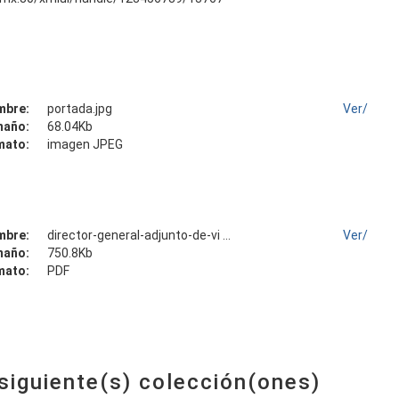
mbre:
portada.jpg
Ver/
maño:
68.04Kb
mato:
imagen JPEG
mbre:
director-general-adjunto-de-vi ...
Ver/
maño:
750.8Kb
mato:
PDF
 siguiente(s) colección(ones)