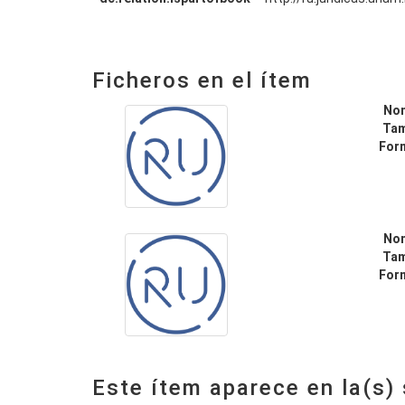
Ficheros en el ítem
No
Ta
For
No
Ta
For
Este ítem aparece en la(s)