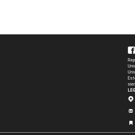
Rep
Uni
Uni
Est
sie
LEG