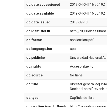
dc.date.accessioned
2019-04-04T16:50:19Z
dc.date.available
2019-04-04T16:50:19Z
dc.date.issued
2018-09-10
dc.identifier.uri
http://ru.juridicas.un
dc.format
application/pdf
dc.language.iso
spa
dc.publisher
Universidad Nacional Au
dc.rights
Acceso abierto
dc.source
No tiene
dc.title
Director general adjunt
Nacional para Prevenir l
dc.type
Capítulo de libro
dc.relation.ispartofbook
http://ru.juridicas.un