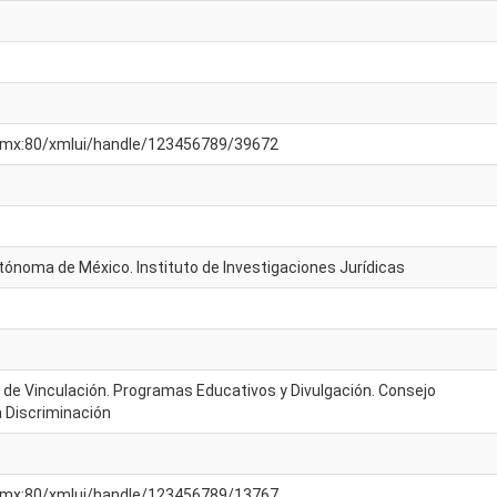
am.mx:80/xmlui/handle/123456789/39672
tónoma de México. Instituto de Investigaciones Jurídicas
o de Vinculación. Programas Educativos y Divulgación. Consejo
a Discriminación
am.mx:80/xmlui/handle/123456789/13767