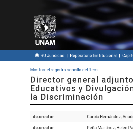
RU Jurídicas
Repositorio Institucional
Capít
Mostrar el registro sencillo del ítem
Director general adjunt
Educativos y Divulgació
la Discriminación
dc.creator
García Hernández, Aria
dc.creator
Peña Martínez, Helen Pa