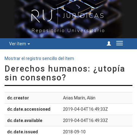
Ver ítem
Cambiar
navegac
Mostrar el registro sencillo del ítem
Derechos humanos: ¿utopía
sin consenso?
dc.creator
Arias Marín, Alán
dc.date.accessioned
2019-04-04T16:49:33Z
dc.date.available
2019-04-04T16:49:33Z
dc.date.issued
2018-09-10