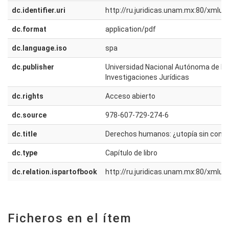
dc.identifier.uri
http://ru.juridicas.unam.mx:80/xmlu
dc.format
application/pdf
dc.language.iso
spa
dc.publisher
Universidad Nacional Autónoma de Méx
Investigaciones Jurídicas
dc.rights
Acceso abierto
dc.source
978-607-729-274-6
dc.title
Derechos humanos: ¿utopía sin cons
dc.type
Capítulo de libro
dc.relation.ispartofbook
http://ru.juridicas.unam.mx:80/xmlu
Ficheros en el ítem