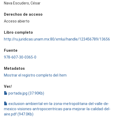
Nava Escudero, César
Derechos de acceso
Acceso abierto
Libro completo
http://ru.juridicas.unam.mx:80/xmlui/handle/123456789/13656
Fuente
978-607-30-0365-0
Metadatos
Mostrar el registro completo del ítem
Ver/
portada.jpg (37.90Kb)
exclusion-ambiental-en-la-zona-metropolitana-del-valle-de-
mexico-visiones-antropocentricas-para-mejorar-la-calidad-del-
aire.pdf (947.0Kb)