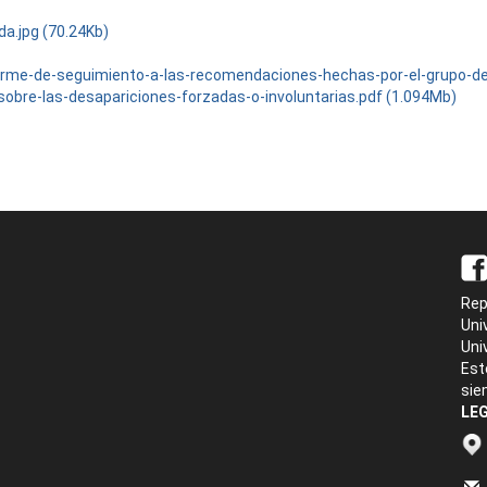
da.jpg (70.24Kb)
orme-de-seguimiento-a-las-recomendaciones-hechas-por-el-grupo-d
sobre-las-desapariciones-forzadas-o-involuntarias.pdf (1.094Mb)
Rep
Uni
Uni
Est
sie
LEG