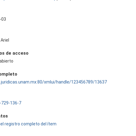
-03
 Ariel
os de acceso
abierto
completo
ru.juridicas.unam.mx:80/xmlui/handle/123456789/13637
-729-136-7
tos
el registro completo del ítem