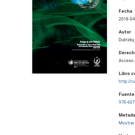
Fecha
2018-04
Autor
Dulitzky,
Derech
Acceso 
Libro 
http://
Fuente
978-607
Metada
Mostrar 