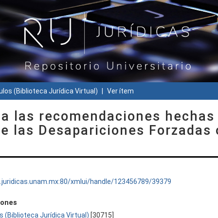
ulos (Biblioteca Jurídica Virtual)
Ver ítem
 a las recomendaciones hechas
re las Desapariciones Forzadas 
ru.juridicas.unam.mx:80/xmlui/handle/123456789/39379
iones
s (Biblioteca Jurídica Virtual)
[30715]