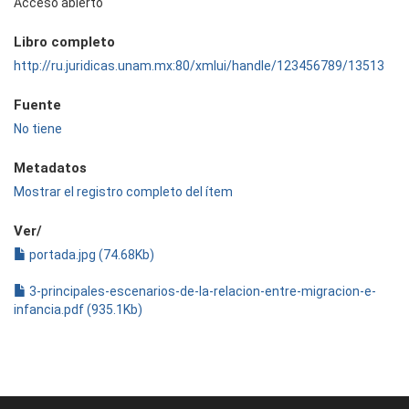
Acceso abierto
Libro completo
http://ru.juridicas.unam.mx:80/xmlui/handle/123456789/13513
Fuente
No tiene
Metadatos
Mostrar el registro completo del ítem
Ver/
portada.jpg (74.68Kb)
3-principales-escenarios-de-la-relacion-entre-migracion-e-
infancia.pdf (935.1Kb)