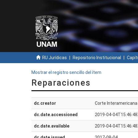
RU Jurídicas
Repositorio Institucional
Capít
Mostrar el registro sencillo del ítem
Reparaciones
dc.creator
Corte Interamerican
dc.date.accessioned
2019-04-04T15:46:48
dc.date.available
2019-04-04T15:46:48
dc.date.issued
2017-08-04