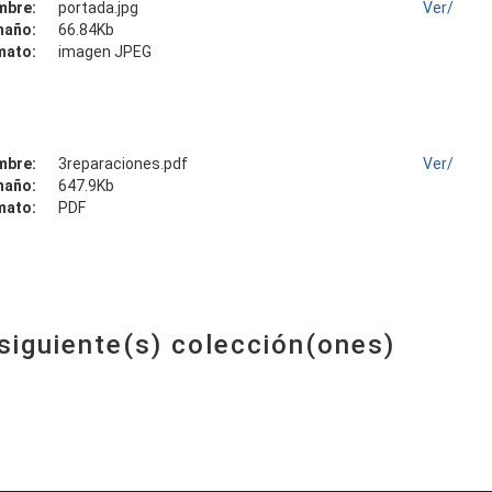
mbre:
portada.jpg
Ver/
maño:
66.84Kb
mato:
imagen JPEG
mbre:
3reparaciones.pdf
Ver/
maño:
647.9Kb
mato:
PDF
 siguiente(s) colección(ones)