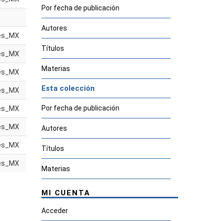
Por fecha de publicación
Autores
es_MX
Títulos
es_MX
Materias
es_MX
Esta colección
es_MX
Por fecha de publicación
es_MX
es_MX
Autores
es_MX
Títulos
es_MX
Materias
MI CUENTA
Acceder