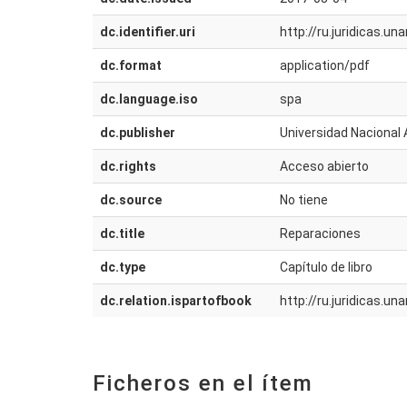
dc.identifier.uri
http://ru.juridicas.
dc.format
application/pdf
dc.language.iso
spa
dc.publisher
Universidad Nacional 
dc.rights
Acceso abierto
dc.source
No tiene
dc.title
Reparaciones
dc.type
Capítulo de libro
dc.relation.ispartofbook
http://ru.juridicas.
Ficheros en el ítem