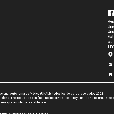
Rep
Uni
Uni
Est
sie
LEG
acional Autónoma de México (UNAM), todos los derechos reservados 2021.
den ser reproducidos con fines no lucrativos, siempre y cuando no se mutile, se cit
revio por escrito de la institución.