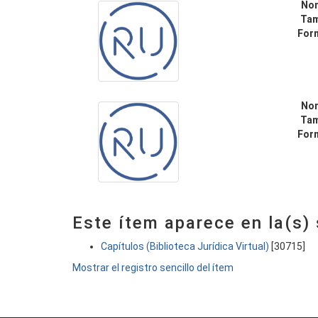
No
Ta
For
No
Ta
For
Este ítem aparece en la(s)
Capítulos (Biblioteca Jurídica Virtual)
[30715]
Mostrar el registro sencillo del ítem