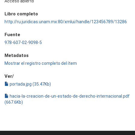
Acceso abierto
Libro completo
http://ru.juridicas.unam.mx:80/xmlui/handle/123456789/13286
Fuente
978-607-02-9098-5
Metadatos
Mostrar el registro completo del ítem
Ver/
portada.jpg (35.47Kb)
hacia-la-creacion-de-un-estado-de-derecho-internacional.pdf
(667.6Kb)