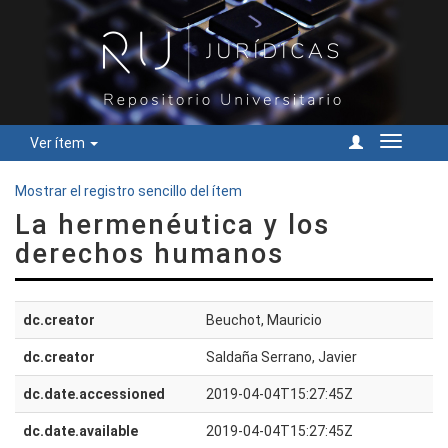
Ver ítem
Cambiar
navegac
Mostrar el registro sencillo del ítem
La hermenéutica y los
derechos humanos
dc.creator
Beuchot, Mauricio
dc.creator
Saldaña Serrano, Javier
dc.date.accessioned
2019-04-04T15:27:45Z
dc.date.available
2019-04-04T15:27:45Z