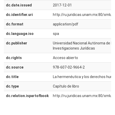
dc.date.issued
2017-12-01
dc.identifier.uri
http://ru.juridicas.unam.mx:80/xmlu
dc.format
application/pdf
dc.language.iso
spa
dc.publisher
Universidad Nacional Autónoma de Méx
Investigaciones Jurídicas
dc.rights
Acceso abierto
dc.source
978-607-02-9664-2
dc.title
La hermenéutica y los derechos hum
dc.type
Capítulo de libro
dc.relation.ispartofbook
http://ru.juridicas.unam.mx:80/xmlu