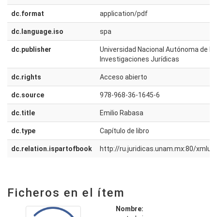
dc.format
application/pdf
dc.language.iso
spa
dc.publisher
Universidad Nacional Autónoma de Méx
Investigaciones Jurídicas
dc.rights
Acceso abierto
dc.source
978-968-36-1645-6
dc.title
Emilio Rabasa
dc.type
Capítulo de libro
dc.relation.ispartofbook
http://ru.juridicas.unam.mx:80/xmlu
Ficheros en el ítem
Nombre: