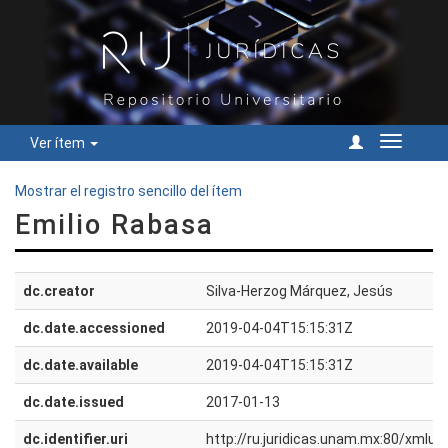
Ver ítem
Cambiar
navegac
Mostrar el registro sencillo del ítem
Emilio Rabasa
dc.creator
Silva-Herzog Márquez, Jesús
dc.date.accessioned
2019-04-04T15:15:31Z
dc.date.available
2019-04-04T15:15:31Z
dc.date.issued
2017-01-13
dc.identifier.uri
http://ru.juridicas.unam.mx:80/xmlu