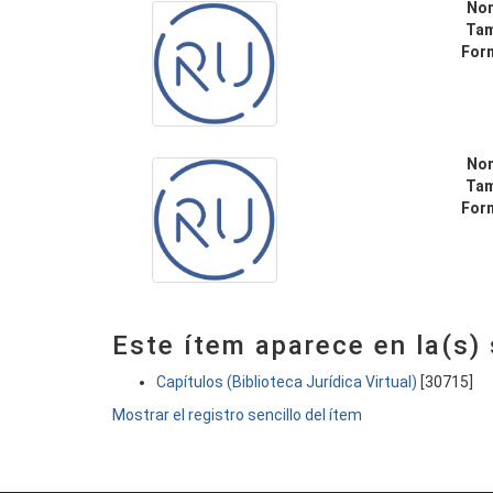
No
Ta
For
No
Ta
For
Este ítem aparece en la(s)
Capítulos (Biblioteca Jurídica Virtual)
[30715]
Mostrar el registro sencillo del ítem