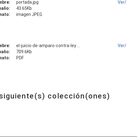
mbre:
portada.jpg
Ver/
maño:
43.65Kb
mato:
imagen JPEG
mbre:
el-juicio-de-amparo-contra-ley ...
Ver/
maño:
709.6Kb
mato:
PDF
 siguiente(s) colección(ones)