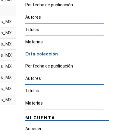
Por fecha de publicación
Autores
es_MX
Títulos
es_MX
Materias
es_MX
Esta colección
es_MX
Por fecha de publicación
es_MX
es_MX
Autores
es_MX
Títulos
es_MX
Materias
MI CUENTA
Acceder