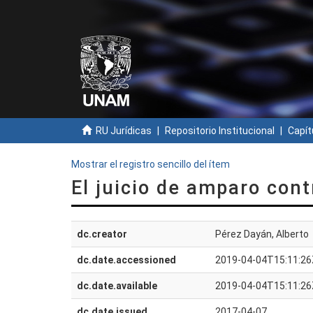
RU Jurídicas
Repositorio Institucional
Capít
Mostrar el registro sencillo del ítem
El juicio de amparo cont
dc.creator
Pérez Dayán, Alberto
dc.date.accessioned
2019-04-04T15:11:26
dc.date.available
2019-04-04T15:11:26
dc.date.issued
2017-04-07