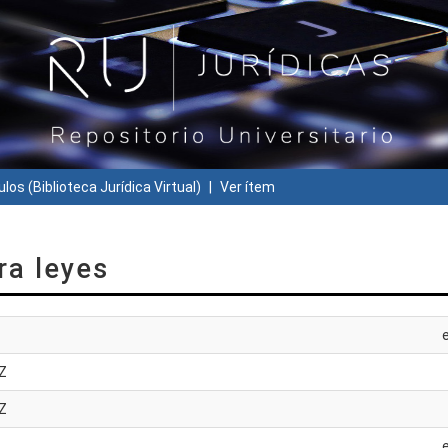
ulos (Biblioteca Jurídica Virtual)
Ver ítem
ra leyes
Z
Z