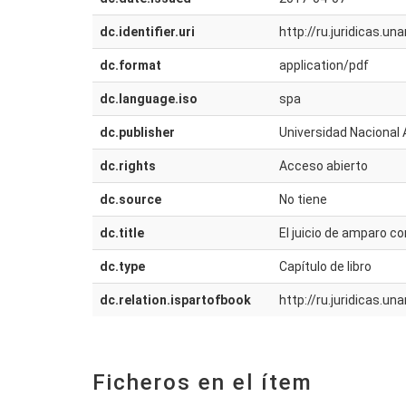
dc.identifier.uri
http://ru.juridicas.
dc.format
application/pdf
dc.language.iso
spa
dc.publisher
Universidad Nacional 
dc.rights
Acceso abierto
dc.source
No tiene
dc.title
El juicio de amparo co
dc.type
Capítulo de libro
dc.relation.ispartofbook
http://ru.juridicas.
Ficheros en el ítem