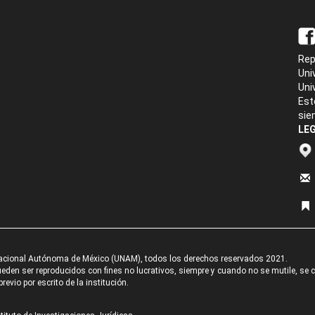
Rep
Uni
Uni
Est
sie
LEG
acional Autónoma de México (UNAM), todos los derechos reservados 2021.
den ser reproducidos con fines no lucrativos, siempre y cuando no se mutile, se cit
revio por escrito de la institución.