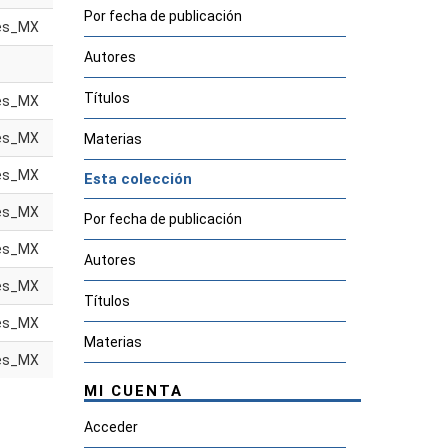
Por fecha de publicación
es_MX
Autores
Títulos
es_MX
es_MX
Materias
es_MX
Esta colección
es_MX
Por fecha de publicación
es_MX
Autores
es_MX
Títulos
es_MX
Materias
es_MX
MI CUENTA
Acceder