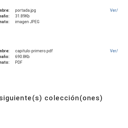
mbre:
portada.jpg
Ver/
maño:
31.89Kb
mato:
imagen JPEG
mbre:
capitulo-primero.pdf
Ver/
maño:
690.8Kb
mato:
PDF
 siguiente(s) colección(ones)