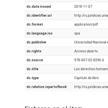
dc.date.issued
2018-11-07
dc.identifier.uri
http://ru.juridicas.
dc.format
application/pdf
dc.language.iso
spa
dc.publisher
Universidad Nacional 
dc.rights
Acceso abierto
dc.source
978-607-02-8296-6
dc.title
Los derechos humanos
dc.type
Capítulo de libro
dc.relation.ispartofbook
http://ru.juridicas.