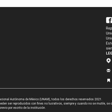
Rep
Uni
Uni
Est
sie
LEG
acional Autónoma de México (UNAM), todos los derechos reservados 2021.
den ser reproducidos con fines no lucrativos, siempre y cuando no se mutile, se cit
revio por escrito de la institución.