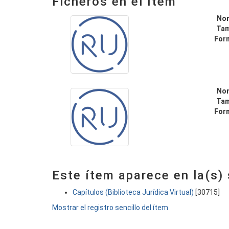
Ficheros en el ítem
No
Ta
For
No
Ta
For
Este ítem aparece en la(s)
Capítulos (Biblioteca Jurídica Virtual)
[30715]
Mostrar el registro sencillo del ítem