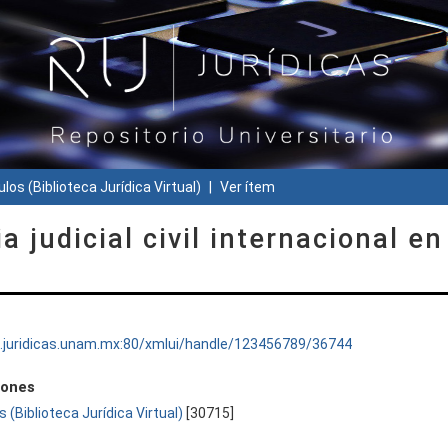
ulos (Biblioteca Jurídica Virtual)
Ver ítem
judicial civil internacional en
ru.juridicas.unam.mx:80/xmlui/handle/123456789/36744
iones
s (Biblioteca Jurídica Virtual)
[30715]