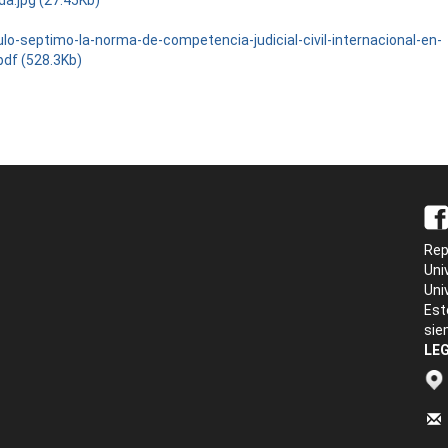
da.jpg (27.45Kb)
ulo-septimo-la-norma-de-competencia-judicial-civil-internacional-en-
pdf (528.3Kb)
Rep
Uni
Uni
Est
sie
LEG