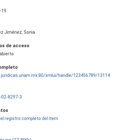
-19
ez Jiménez, Sonia
os de acceso
abierto
completo
ru.juridicas.unam.mx:80/xmlui/handle/123456789/13114
-02-8297-3
tos
el registro completo del ítem