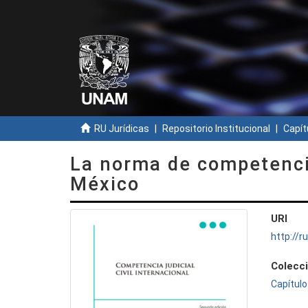
RU Jurídicas
Repositorio Institucional
Capít
La norma de competencia 
México
URI
http://
Colecc
Capítulo