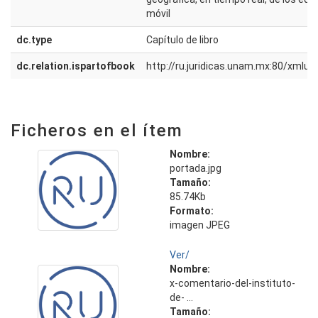
móvil
dc.type
Capítulo de libro
dc.relation.ispartofbook
http://ru.juridicas.unam.mx:80/xmlu
Ficheros en el ítem
Nombre:
portada.jpg
Tamaño:
85.74Kb
Formato:
imagen JPEG
Ver/
Nombre:
x-comentario-del-instituto-
de- ...
Tamaño: