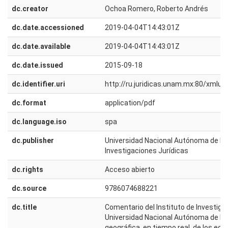
dc.creator
Ochoa Romero, Roberto Andrés
dc.date.accessioned
2019-04-04T14:43:01Z
dc.date.available
2019-04-04T14:43:01Z
dc.date.issued
2015-09-18
dc.identifier.uri
http://ru.juridicas.unam.mx:80/xmlu
dc.format
application/pdf
dc.language.iso
spa
dc.publisher
Universidad Nacional Autónoma de Méx
Investigaciones Jurídicas
dc.rights
Acceso abierto
dc.source
9786074688221
dc.title
Comentario del Instituto de Investiga
Universidad Nacional Autónoma de Méx
geográfica, en tiempo real, de los eq