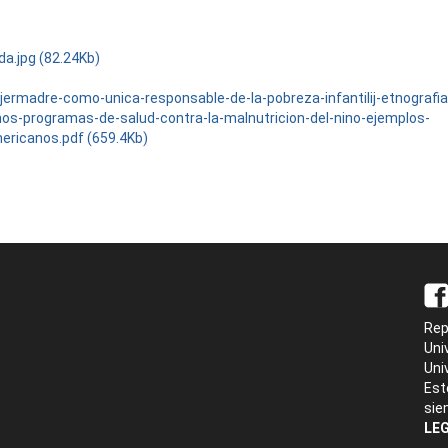
da.jpg (82.24Kb)
jermadre-como-unica-responsable-de-la-pobreza-infantilij-etnografia-
nos-programas-de-salud-contra-la-malnutricion-del-nino-ejemplos-
mericanos.pdf (659.4Kb)
Rep
Uni
Uni
Est
sie
LEG