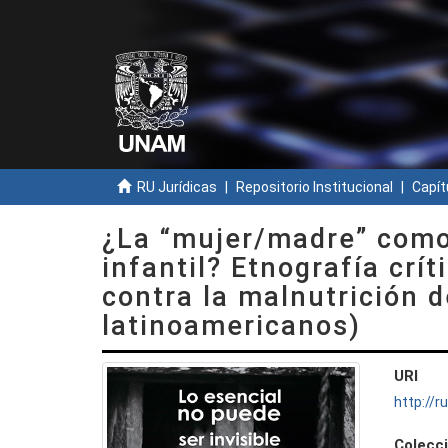
RU Jurídicas
Repositorio Institucional
Capít
¿La “mujer/madre” como
infantil? Etnografía crí
contra la malnutrición d
latinoamericanos)
URI
http://
Colecc