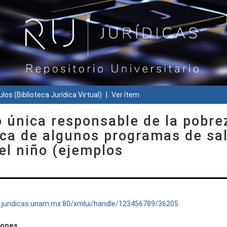
ulos (Biblioteca Jurídica Virtual)
Ver ítem
 única responsable de la pobre
tica de algunos programas de sa
el niño (ejemplos
ru.juridicas.unam.mx:80/xmlui/handle/123456789/36205
iones