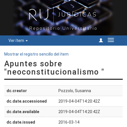
Ver ítem
Cambiar
navegac
Mostrar el registro sencillo del ítem
Apuntes sobre
"neoconstitucionalismo "
dc.creator
Pozzolo, Susanna
dc.date.accessioned
2019-04-04T14:20:42Z
dc.date.available
2019-04-04T14:20:42Z
dc.date.issued
2016-03-14